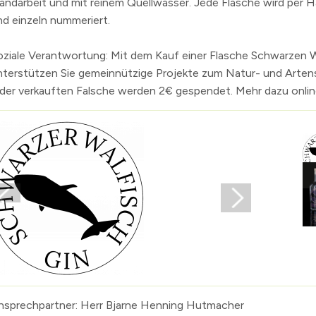
andarbeit und mit reinem Quellwasser. Jede Flasche wird per H
nd einzeln nummeriert.
n
erzeichnis
oziale Verantwortung: Mit dem Kauf einer Flasche Schwarzen W
levard
nterstützen Sie gemeinnützige Projekte zum Natur- und Arten
eder verkauften Falsche werden 2€ gespendet. Mehr dazu onlin
nsprechpartner: Herr Bjarne Henning Hutmacher