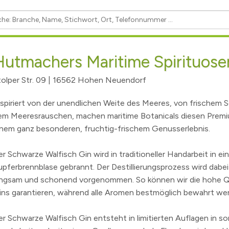
SVV und Ausschüsse - Liveübertragung und Aufzeichnu
Wichtige Telefon- und Notrufnummern
Kinder- & Jugendbeteiligung
Mobil
Essen
Bundestagswahl 2025
GEOPortal
Geoportal Direkt
Spielplätze
Unter
!
Wahl des Rates für Sorben/Wenden 2024
Standesamt
Geodaten/-dienste
Musikschule Hohen Neuendorf e.
Karte
Hutmachers Maritime Spirituosen
bwasser
Landtagswahlen 2024
Schiedsstelle
Infrastrukturknoten
Volkshochschule
Partn
tolper Str. 09 | 16562 Hohen Neuendorf
 Der Hohen Neuendorf Podcast.
rf
Kommunalwahlen und Europawahl 2024
Abfallentsorgung
(Schul)Sozialarbeit
Bürgermeisterwahl 2023
Publikationen
Maerker Online
Behindertenbeauftragte
nspiriert von der unendlichen Weite des Meeres, von frischem
nis
Landratswahl 2021
Offene Kinder- und Jugendtreff
Wasse
em Meeresrauschen, machen maritime Botanicals diesen Premi
inem ganz besonderen, fruchtig-frischem Genusserlebnis.
ichten
zungsbedingungen für öffentliche Räume
Bundestagswahl 2021
Seniorenbeirat
LÜCKE
g
lpe
fonnummern
Landtagswahlen 2019
Seniorenlotse
Jugen
r Schwarze Walfisch Gin wird in traditioneller Handarbeit in ein
kanntmachungen
erinnen
ume
n Neuendorf
Allgemeine Bekanntmachungen
Teilhabe
upferbrennblase gebrannt. Der Destillierungsprozess wird dabe
.
elde
Archiv
angsam und schonend vorgenommen. So können wir die hohe Qu
ins garantieren, während alle Aromen bestmöglich bewahrt we
s
sdorf
Eigenbetrieb Abwasser und Eigenbetrieb Wohnungswirt
3
ranstalter
Haushalt und Jahresabschluss
er Schwarze Walfisch Gin entsteht in limitierten Auflagen in sor
hnis
Satzungen, Richtlinien und Ordnungen