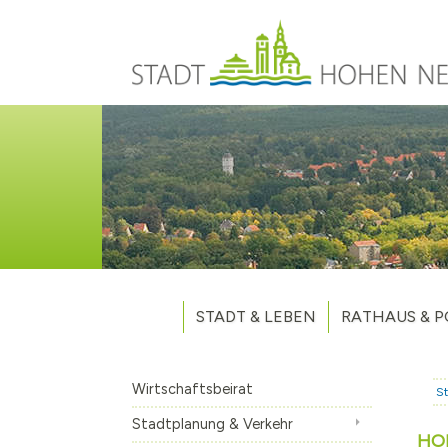
Direkt zum Inhalt
STADT & LEBEN
RATHAUS & P
Grußwort des Bürgermeisters
Verwaltung
Unsere Stadt
Kommunalpoliti
Wirtschaftsbeirat
St
Aktuelles
Stellenausschr
Weitere Nachri
Stadtplanung & Verkehr
HO
Stadtteile
Vergaben
Hohen Neuendo