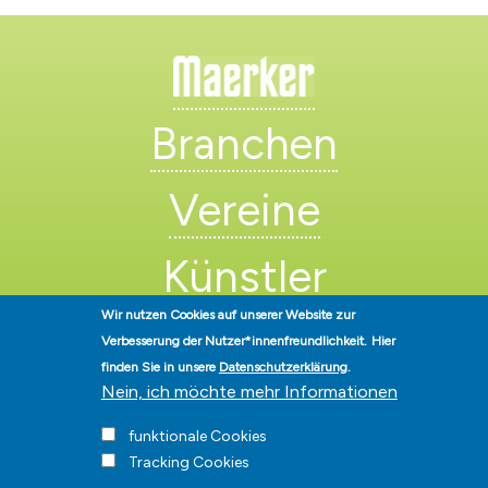
Branchen
Vereine
Künstler
Wir nutzen Cookies auf unserer Website zur
Verbesserung der Nutzer*innenfreundlichkeit.
Hier
finden Sie in unsere
Datenschutzerklärung
.
Nein, ich möchte mehr Informationen
funktionale Cookies
Stadt Hohen Neuendorf • Oranienburger Str. 2 • 16540 Hohen
Neuendorf • Telefon
03303-528-0
• E-Mail:
info@hohen-neuendorf.de
Tracking Cookies
Impressum
|
Presse
|
Datenschutz
|
Barrierefreiheit
|
Hinweisgeberschutz
|