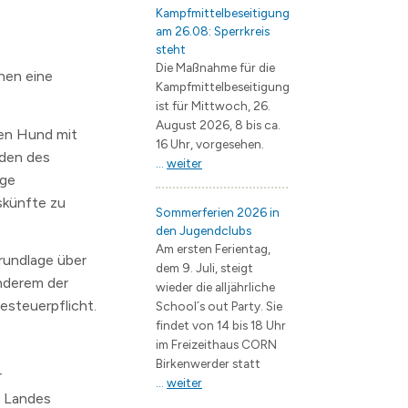
Kampfmittelbeseitigung
am 26.08: Sperrkreis
steht
Die Maßnahme für die
hen eine
Kampfmittelbeseitigung
ist für Mittwoch, 26.
August 2026, 8 bis ca.
nen Hund mit
16 Uhr, vorgesehen.
nden des
...
weiter
ige
skünfte zu
Sommerferien 2026 in
den Jugendclubs
Am ersten Ferientag,
grundlage über
dem 9. Juli, steigt
anderem der
wieder die alljährliche
steuerpflicht.
School´s out Party. Sie
findet von 14 bis 18 Uhr
im Freizeithaus CORN
Birkenwerder statt
r
...
weiter
s Landes