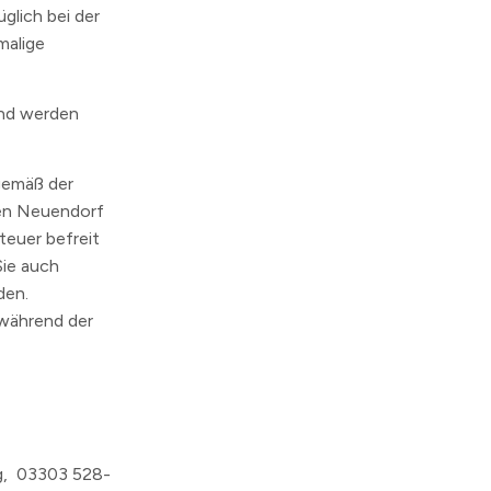
glich bei der
malige
und werden
gemäß der
hen Neuendorf
teuer befreit
Sie auch
den.
 während der
g, 03303 528-