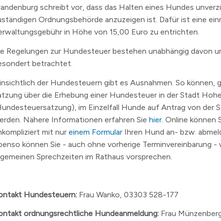
randenburg schreibt vor, dass das Halten eines Hundes unverzü
uständigen Ordnungsbehörde anzuzeigen ist. Dafür ist eine ein
erwaltungsgebühr in Höhe von 15,00 Euro zu entrichten.
ie Regelungen zur Hundesteuer bestehen unabhängig davon 
esondert betrachtet.
insichtlich der Hundesteuern gibt es Ausnahmen. So können, 
atzung über die Erhebung einer Hundesteuer in der Stadt Ho
Hundesteuersatzung), im Einzelfall Hunde auf Antrag von der S
erden. Nähere Informationen erfahren Sie
hier
. Online können 
nkompliziert mit nur
einem Formular
Ihren Hund an- bzw. abmel
benso können Sie - auch ohne vorherige Terminvereinbarung -
llgemeinen Sprechzeiten im Rathaus vorsprechen.
ontakt Hundesteuern:
Frau Wanko, 03303 528-177
ontakt ordnungsrechtliche Hundeanmeldung:
Frau Münzenber