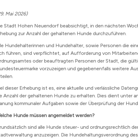
n
29. Mai 2026)
erzeichnis
ie Stadt Hohen Neuendorf beabsichtigt, in den nächsten Woc
levard
rhebung zur Anzahl der gehaltenen Hunde durchzuführen.
lle Hundehalterinnen und Hundehalter, sowie Personen die ei
ich führen, sind verpflichtet, auf Aufforderung von Mitarbeite
rdnungsamtes oder beauftragten Personen der Stadt, die gült
undesteuermarke vorzuzeigen und gegebenenfalls weitere Au
teilen.
iel dieser Erhebung ist es, eine aktuelle und verlässliche Daten
ie Anzahl der gehaltenen Hunde zu erhalten. Dies dient unter 
lanung kommunaler Aufgaben sowie der Überprüfung der Hunde
elche Hunde müssen angemeldet werden?
rundsätzlich sind alle Hunde steuer- und ordnungsrechtlich de
tadtverwaltung anzuzeigen. Die Hundehaltungsverordnung de