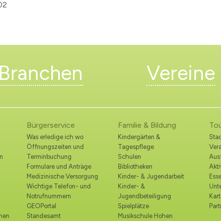
02
Branchen
Vereine
Bürgerservice
Familie & Bildung
To
Was erledige ich wo
Kindergärten &
Stad
Öffnungszeiten und
Tagespflege
Ver
n
Terminbuchung
Schulen
Ausf
Formulare und Anträge
Bibliotheken
Akt
Medizinische Versorgung
Kinder- & Jugendarbeit
Esse
Wichtige Telefon- und
Kinder- &
Unt
Notrufnummern
Jugendbeteiligung
Kart
GEOPortal
Spielplätze
Part
ohen
Standesamt
Musikschule Hohen