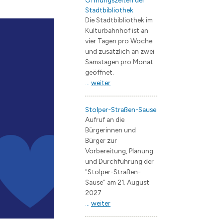
Öffnungszeiten der
Stadtbibliothek
ng
e Jugendarbeit / Streetwork
 & Trinken
EB Wohnungswirtschaft
Flächennutzungsplan
Bauvorhaben
Die Stadtbibliothek im
künfte
Straßenbau
Landschaftsplan
Kulturbahnhof ist an
vier Tagen pro Woche
V.
 / Geoportal
Starkregengefährdungskarte
Verkehrsentwicklungspla
und zusätzlich an zwei
erstädte
Bergerac
Branchenverzeichnis
Lärmaktionsplan
Samstagen pro Monat
geöffnet.
Fürstenau
Wirtschaftsförderung
Entwicklungskonzepte
...
weiter
Janów Podlaski
Zentrumsentwicklung
s
rwerk Hohen Neuendorf
Müllheim im Markgräflerland
Interkommunales Verkeh
Stolper-Straßen-Sause
Aufruf an die
 Borgsdorf
Kommunale Wärmeplanu
Bürgerinnen und
Bürger zur
dclub Bergfelde
Forschungsprojekt KWP 
Vorbereitung, Planung
Quartierskonzept Borgs
und Durchführung der
"Stolper-Straßen-
Sause" am 21. August
schaft
2027
...
weiter