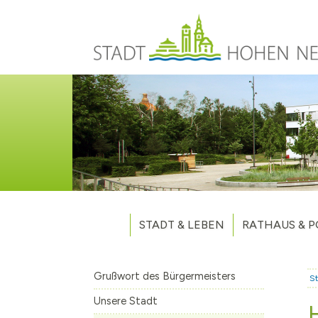
Direkt zum Inhalt
STADT & LEBEN
RATHAUS & P
Grußwort des Bürgermeisters
Verwaltung
Unsere Stadt
Kommunalpoliti
Grußwort des Bürgermeisters
St
Aktuelles
Stellenausschr
Weitere Nachri
Unsere Stadt
Stadtteile
Vergaben
Hohen Neuendo