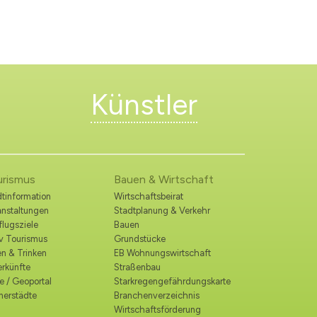
Künstler
urismus
Bauen & Wirtschaft
tinformation
Wirtschaftsbeirat
anstaltungen
Stadtplanung & Verkehr
lugsziele
Bauen
iv Tourismus
Grundstücke
n & Trinken
EB Wohnungswirtschaft
erkünfte
Straßenbau
e / Geoportal
Starkregengefährdungskarte
nerstädte
Branchenverzeichnis
Wirtschaftsförderung