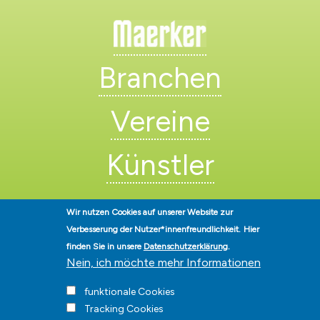
Branchen
Vereine
Künstler
Wir nutzen Cookies auf unserer Website zur
Verbesserung der Nutzer*innenfreundlichkeit.
Hier
finden Sie in unsere
Datenschutzerklärung
.
Nein, ich möchte mehr Informationen
Stadt Hohen Neuendorf • Oranienburger Str. 2 • 16540 Hohen
Neuendorf • Telefon
03303-528-0
• E-Mail:
info@hohen-neuendorf.de
funktionale Cookies
Impressum
|
Presse
|
Datenschutz
|
Barrierefreiheit
|
Hinweisgeberschutz
|
Tracking Cookies
© Hohen-Neuendorf.de, Alle Rechte vorbehalten - Vervielfältigung nur