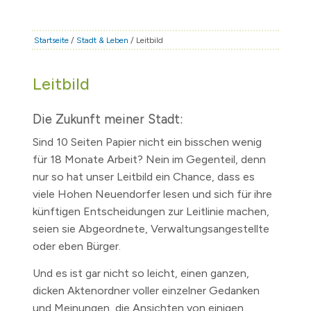
STADT & LEBEN
RATHAUS & POLITIK
Startseite
/
Stadt & Leben
/ Leitbild
BÜRGERSERVICE
Leitbild
FAMILIE & BILDUNG
TOURISMUS
Die Zukunft meiner Stadt:
BAUEN & WIRTSCHAFT
Sind 10 Seiten Papier nicht ein bisschen wenig
für 18 Monate Arbeit? Nein im Gegenteil, denn
nur so hat unser Leitbild ein Chance, dass es
viele Hohen Neuendorfer lesen und sich für ihre
künftigen Entscheidungen zur Leitlinie machen,
seien sie Abgeordnete, Verwaltungsangestellte
oder eben Bürger.
Und es ist gar nicht so leicht, einen ganzen,
dicken Aktenordner voller einzelner Gedanken
und Meinungen, die Ansichten von einigen