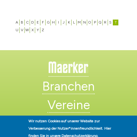
A
B
C
D
E
F
G
H
I
J
K
L
M
N
O
P
Q
R
S
T
U
V
W
X
Y
Z
Branchen
Vereine
Künstler
Wir nutzen Cookies auf unserer Website zur
Verbesserung der Nutzer*innenfreundlichkeit.
Hier
finden Sie in unsere
Datenschutzerklärung
.