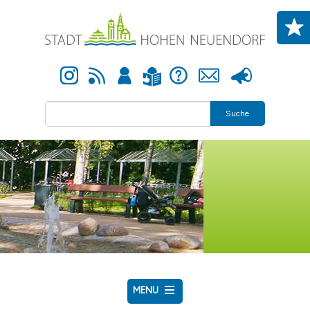
Direkt zum Inhalt
Instagram
Newsfeed
Anmelden
Hilfe
Kontakt
Presse
Leichte Sprache
Suche
MENU