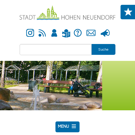
Direkt zum Inhalt
Instagram
Newsfeed
Anmelden
Hilfe
Kontakt
Presse
Leichte Sprache
Suche
MENU