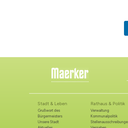
Stadt & Leben
Rathaus & Politik
Grußwort des
Verwaltung
Bürgermeisters
Kommunalpolitik
Unsere Stadt
Stellenausschreibunge
Aktuelles
Vergaben