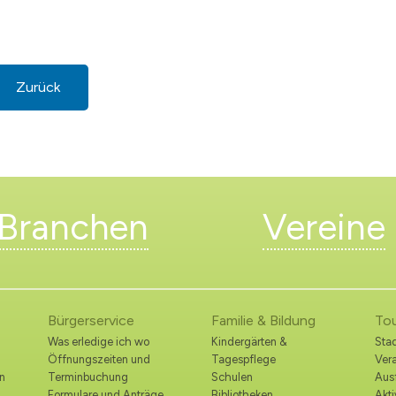
Zurück
Branchen
Vereine
Bürgerservice
Familie & Bildung
To
Was erledige ich wo
Kindergärten &
Stad
Öffnungszeiten und
Tagespflege
Ver
n
Terminbuchung
Schulen
Ausf
Formulare und Anträge
Bibliotheken
Akt