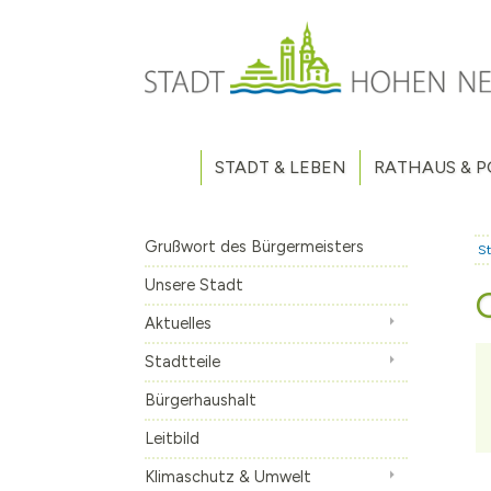
Direkt zum Inhalt
STADT & LEBEN
RATHAUS & P
Grußwort des Bürgermeisters
Verwaltung
Unsere Stadt
Kommunalpoliti
Grußwort des Bürgermeisters
St
Aktuelles
Stellenausschr
Weitere Nachri
Unsere Stadt
Stadtteile
Vergaben
Hohen Neuendo
Aktuelles
Bürgerhaushalt
Haushaltsplan
Borgsdorf
Stadtteile
Leitbild
Wahlen
Bergfelde
Bürgerhaushalt
Klimaschutz & Umwelt
Volksbegehren
Stolpe
Machen Sie mit
Leitbild
Fahrradabstellanlage
Eigenbetrieb A
Klimaschutz & Umwelt
Geschichte
Stadtfrequenz.
Hohen Neuendo