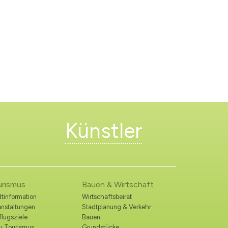
Künstler
urismus
Bauen & Wirtschaft
tinformation
Wirtschaftsbeirat
anstaltungen
Stadtplanung & Verkehr
lugsziele
Bauen
iv Tourismus
Grundstücke