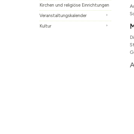
Kirchen und religiöse Einrichtungen
A
S
Veranstaltungskalender
M
Kultur
D
S
G
A