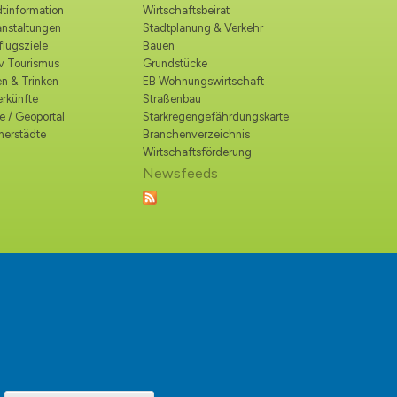
tinformation
Wirtschaftsbeirat
anstaltungen
Stadtplanung & Verkehr
lugsziele
Bauen
iv Tourismus
Grundstücke
n & Trinken
EB Wohnungswirtschaft
erkünfte
Straßenbau
e / Geoportal
Starkregengefährdungskarte
nerstädte
Branchenverzeichnis
Wirtschaftsförderung
Newsfeeds