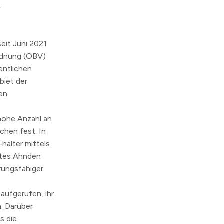
.
seit Juni 2021
ordnung (OBV)
entlichen
biet der
en
hohe Anzahl an
chen fest. In
halter mittels
rktes Ahnden
rungsfähiger
aufgerufen, ihr
. Darüber
s die