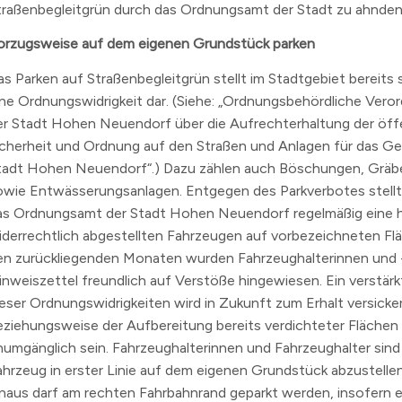
traßenbegleitgrün durch das Ordnungsamt der Stadt zu ahnden
orzugsweise auf dem eigenen Grundstück parken
as Parken auf Straßenbegleitgrün stellt im Stadtgebiet bereits 
ine Ordnungswidrigkeit dar. (Siehe: „Ordnungsbehördliche Ver
er Stadt Hohen Neuendorf über die Aufrechterhaltung der öff
icherheit und Ordnung auf den Straßen und Anlagen für das Ge
tadt Hohen Neuendorf“.) Dazu zählen auch Böschungen, Gräb
owie Entwässerungsanlagen. Entgegen des Parkverbotes stellt
as Ordnungsamt der Stadt Hohen Neuendorf regelmäßig eine 
iderrechtlich abgestellten Fahrzeugen auf vorbezeichneten Flä
en zurückliegenden Monaten wurden Fahrzeughalterinnen und -
inweiszettel freundlich auf Verstöße hingewiesen. Ein verstä
ieser Ordnungswidrigkeiten wird in Zukunft zum Erhalt versicke
eziehungsweise der Aufbereitung bereits verdichteter Flächen
numgänglich sein. Fahrzeughalterinnen und Fahrzeughalter sind 
ahrzeug in erster Linie auf dem eigenen Grundstück abzustellen
inaus darf am rechten Fahrbahnrand geparkt werden, insofern e