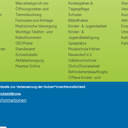
Was erledige ich wo
Kindergärten &
Stad
Öffnungszeiten und
Tagespflege
Ver
n
Terminbuchung
Schulen
Ausf
Formulare und Anträge
Bibliotheken
Akt
Medizinische Versorgung
Kinder- & Jugendarbeit
Esse
Wichtige Telefon- und
Kinder- &
Unt
Notrufnummern
Jugendbeteiligung
Kart
GEOPortal
Spielplätze
Part
ohen
Standesamt
Musikschule Hohen
Schiedsstelle
Neuendorf e.V.
Abfallentsorgung
Volkshochschule
Maerker Online
(Schul)Sozialarbeit
Behindertenbeauftragte
Offene Kinder- und
Jugendtreffs
ebsite zur Verbesserung der Nutzer*innenfreundlichkeit.
Seniorenbeirat
hutzerklärung
.
Seniorenlotse
nformationen
Teilhabe