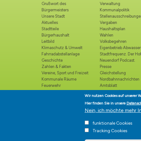
Grußwort des
Verwaltung
Bürgermeisters
Kommunalpolitik
Unsere Stadt
Stellenausschreibunge
Aktuelles
Vergaben
Stadtteile
Haushaltsplan
Bürgerhaushalt
Wahlen
Leitbild
Volksbegehren
Klimaschutz & Umwelt
Eigenbetrieb Abwasser
Fahrradabstellanlage
Stadtfrequenz. Der H
Geschichte
Neuendorf Podcast.
Zahlen & Fakten
Presse
Vereine, Sport und Freizeit
Gleichstellung
Kommunale Räume
Nordbahnnachrichten
Feuerwehr
Amtsblatt
Polizei
Ortsrecht /
Wir nutzen Cookies auf unserer W
Katastrophenschutz
Bekanntmachungen
Hier finden Sie in unsere
Datensc
Kirchen und religiöse
Ehrenbürger
Nein, ich möchte mehr I
Einrichtungen
Veranstaltungskalender
funktionale Cookies
Kultur
Tracking Cookies