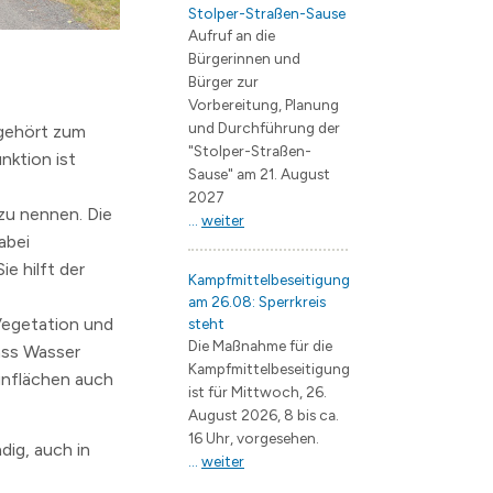
Stolper-Straßen-Sause
Aufruf an die
Bürgerinnen und
Bürger zur
Vorbereitung, Planung
und Durchführung der
 gehört zum
"Stolper-Straßen-
nktion ist
Sause" am 21. August
2027
zu nennen. Die
...
weiter
abei
e hilft der
Kampfmittelbeseitigung
am 26.08: Sperrkreis
Vegetation und
steht
Die Maßnahme für die
ass Wasser
Kampfmittelbeseitigung
rünflächen auch
ist für Mittwoch, 26.
August 2026, 8 bis ca.
16 Uhr, vorgesehen.
dig, auch in
...
weiter