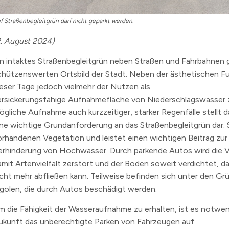
n
f Straßenbegleitgrün darf nicht geparkt werden.
erzeichnis
2. August 2024)
levard
in intaktes Straßenbegleitgrün neben Straßen und Fahrbahnen
chützenswerten Ortsbild der Stadt. Neben der ästhetischen Fu
ieser Tage jedoch vielmehr der Nutzen als
ersickerungsfähige Aufnahmefläche von Niederschlagswasser 
ögliche Aufnahme auch kurzzeitiger, starker Regenfälle stellt d
ine wichtige Grundanforderung an das Straßenbegleitgrün dar. Si
orhandenen Vegetation und leistet einen wichtigen Beitrag zur
erhinderung von Hochwasser. Durch parkende Autos wird die 
amit Artenvielfalt zerstört und der Boden soweit verdichtet, d
icht mehr abfließen kann. Teilweise befinden sich unter den G
igolen, die durch Autos beschädigt werden.
m die Fähigkeit der Wasseraufnahme zu erhalten, ist es notwen
ukunft das unberechtigte Parken von Fahrzeugen auf