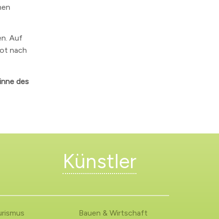
nen
en. Auf
bot nach
Sinne des
Künstler
urismus
Bauen & Wirtschaft