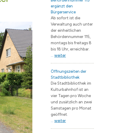
Behördennummer 115
ergänzt den
ng
e Jugendarbeit / Streetwork
 & Trinken
EB Wohnungswirtschaft
Flächennutzungsplan
Bauvorhaben
Bürgerservice
künfte
Straßenbau
Landschaftsplan
Ab sofort ist die
Verwaltung auch unter
V.
 / Geoportal
Starkregengefährdungskarte
Verkehrsentwicklungspla
der einheitlichen
Behördennummer 115,
erstädte
Bergerac
Branchenverzeichnis
Lärmaktionsplan
montags bis freitags 8
Fürstenau
Wirtschaftsförderung
Entwicklungskonzepte
bis 18 Uhr, erreichbar.
...
weiter
Janów Podlaski
Zentrumsentwicklung
s
rwerk Hohen Neuendorf
Müllheim im Markgräflerland
Interkommunales Verkeh
Öffnungszeiten der
 Borgsdorf
Kommunale Wärmeplanu
Stadtbibliothek
Die Stadtbibliothek im
dclub Bergfelde
Forschungsprojekt KWP 
Kulturbahnhof ist an
Quartierskonzept Borgs
vier Tagen pro Woche
und zusätzlich an zwei
Samstagen pro Monat
schaft
geöffnet.
...
weiter