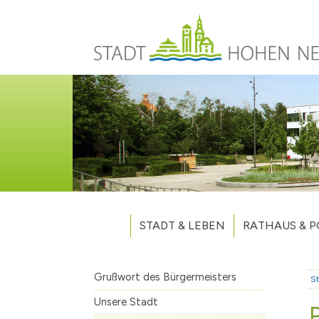
Direkt zum Inhalt
STADT & LEBEN
RATHAUS & P
Grußwort des Bürgermeisters
Verwaltung
Unsere Stadt
Kommunalpoliti
Grußwort des Bürgermeisters
St
Aktuelles
Stellenausschr
Weitere Nachri
Unsere Stadt
Stadtteile
Vergaben
Hohen Neuendo