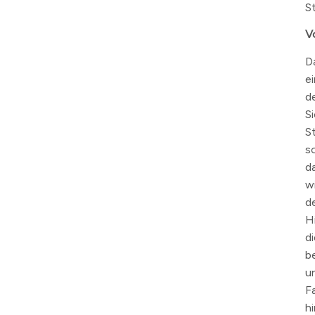
S
V
D
e
d
S
S
s
d
w
d
H
d
b
u
F
h