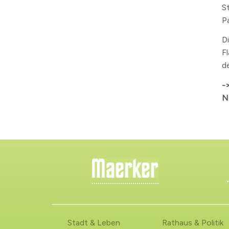
S
P
D
F
d
-
N
Stadt & Leben
Rathaus & Politik