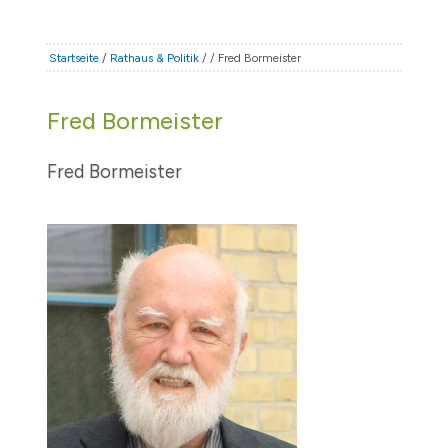
STADT & LEBEN
RATHAUS & POLITIK
Startseite
/
Rathaus & Politik
/
/ Fred Bormeister
BÜRGERSERVICE
Fred Bormeister
FAMILIE & BILDUNG
TOURISMUS
Fred Bormeister
BAUEN & WIRTSCHAFT