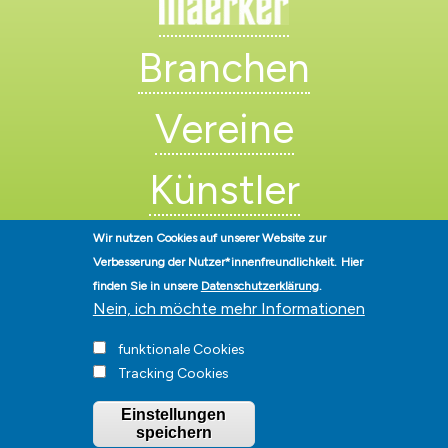
Branchen
Vereine
Künstler
Wir nutzen Cookies auf unserer Website zur
Verbesserung der Nutzer*innenfreundlichkeit.
Hier
finden Sie in unsere
Datenschutzerklärung
.
Nein, ich möchte mehr Informationen
Stadt Hohen Neuendorf • Oranienburger Str. 2 • 16540 Hohen
funktionale Cookies
Neuendorf • Telefon
03303-528-0
• E-Mail:
info@hohen-neuendorf.de
Tracking Cookies
Impressum
|
Presse
|
Datenschutz
|
Barrierefreiheit
|
Hinweisgeberschutz
|
© Hohen-Neuendorf.de, Alle Rechte vorbehalten - Vervielfältigung nur
Einstellungen
mit unserer Genehmigung
speichern