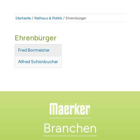
STADT & LEBEN
RATHAUS & POLITIK
Startseite
/
Rathaus & Politik
/ Ehrenbürger
BÜRGERSERVICE
Ehrenbürger
FAMILIE & BILDUNG
TOURISMUS
Fred Bormeister
BAUEN & WIRTSCHAFT
Alfred Schönbucher
Branchen