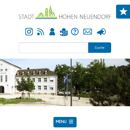
Direkt zum Inhalt
Instagram
Newsfeed
Anmelden
Hilfe
Kontakt
Presse
Leichte Sprache
Suche
MENU