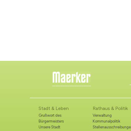
Stadt & Leben
Rathaus & Politik
Grußwort des
Verwaltung
Bürgermeisters
Kommunalpolitik
Unsere Stadt
Stellenausschreibunge