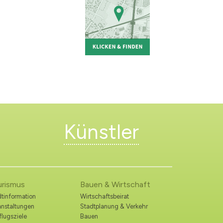
Künstler
urismus
Bauen & Wirtschaft
tinformation
Wirtschaftsbeirat
anstaltungen
Stadtplanung & Verkehr
lugsziele
Bauen