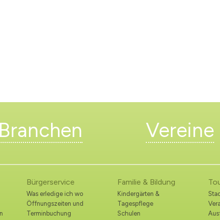
Branchen
Vereine
Bürgerservice
Familie & Bildung
To
Was erledige ich wo
Kindergärten &
Stad
Öffnungszeiten und
Tagespflege
Ver
n
Terminbuchung
Schulen
Ausf