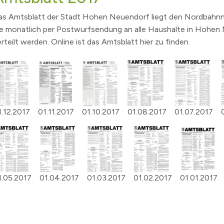
SVV und Ausschüsse - Liveübertragung und Aufzeichnu
Wichtige Telefon- und Notrufnummern
Kinder- & Jugendbeteiligung
Mobil
Essen
as Amtsblatt der Stadt Hohen Neuendorf liegt den Nordbahnn
ie monatlich per Postwurfsendung an alle Haushalte in Hohen
Bundestagswahl 2025
GEOPortal
Geoportal Direkt
Spielplätze
Unter
rteilt werden. Online ist das Amtsblatt hier zu finden.
!
Wahl des Rates für Sorben/Wenden 2024
Standesamt
Geodaten/-dienste
Musikschule Hohen Neuendorf e.
Karte
bwasser
Landtagswahlen 2024
Schiedsstelle
Infrastrukturknoten
Volkshochschule
Partn
 Der Hohen Neuendorf Podcast.
rf
Kommunalwahlen und Europawahl 2024
Abfallentsorgung
(Schul)Sozialarbeit
Bürgermeisterwahl 2023
Publikationen
Maerker Online
Behindertenbeauftragte
nis
Landratswahl 2021
Offene Kinder- und Jugendtreff
Wasse
1.12.2017
01.11.2017
01.10.2017
01.08.2017
01.07.2017
ichten
zungsbedingungen für öffentliche Räume
Bundestagswahl 2021
Seniorenbeirat
LÜCKE
g
lpe
fonnummern
Landtagswahlen 2019
Seniorenlotse
Jugen
erinnen
ume
n Neuendorf
Teilhabe
kanntmachungen
Allgemeine Bekanntmachungen
.
elde
1.05.2017
01.04.2017
01.03.2017
01.02.2017
01.01.2017
Archiv
s
sdorf
Eigenbetrieb Abwasser und Eigenbetrieb Wohnungswirt
3
ranstalter
Haushalt und Jahresabschluss
hnis