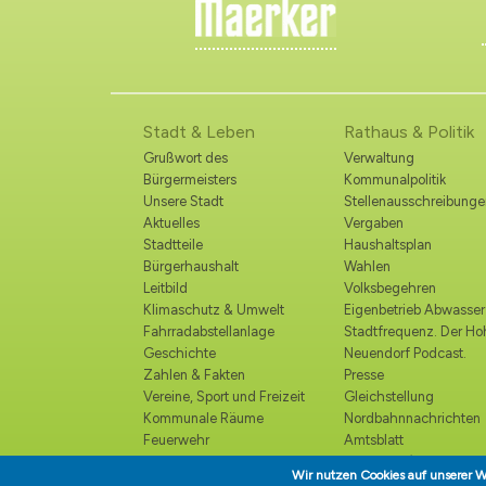
Stadt & Leben
Rathaus & Politik
Grußwort des
Verwaltung
Bürgermeisters
Kommunalpolitik
Unsere Stadt
Stellenausschreibunge
Aktuelles
Vergaben
Stadtteile
Haushaltsplan
Bürgerhaushalt
Wahlen
Leitbild
Volksbegehren
Klimaschutz & Umwelt
Eigenbetrieb Abwasser
Fahrradabstellanlage
Stadtfrequenz. Der H
Geschichte
Neuendorf Podcast.
Zahlen & Fakten
Presse
Vereine, Sport und Freizeit
Gleichstellung
Kommunale Räume
Nordbahnnachrichten
Feuerwehr
Amtsblatt
Polizei
Ortsrecht /
Wir nutzen Cookies auf unserer W
Katastrophenschutz
Bekanntmachungen