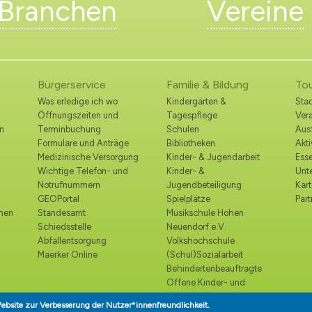
Branchen
Vereine
Bürgerservice
Familie & Bildung
To
Was erledige ich wo
Kindergärten &
Stad
Öffnungszeiten und
Tagespflege
Ver
n
Terminbuchung
Schulen
Ausf
Formulare und Anträge
Bibliotheken
Akt
Medizinische Versorgung
Kinder- & Jugendarbeit
Esse
Wichtige Telefon- und
Kinder- &
Unt
Notrufnummern
Jugendbeteiligung
Kart
GEOPortal
Spielplätze
Part
ohen
Standesamt
Musikschule Hohen
Schiedsstelle
Neuendorf e.V.
Abfallentsorgung
Volkshochschule
Maerker Online
(Schul)Sozialarbeit
Behindertenbeauftragte
Offene Kinder- und
Jugendtreffs
ebsite zur Verbesserung der Nutzer*innenfreundlichkeit.
Seniorenbeirat