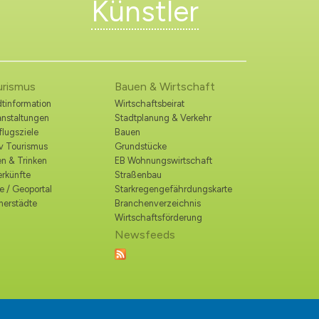
Künstler
urismus
Bauen & Wirtschaft
tinformation
Wirtschaftsbeirat
anstaltungen
Stadtplanung & Verkehr
lugsziele
Bauen
iv Tourismus
Grundstücke
n & Trinken
EB Wohnungswirtschaft
erkünfte
Straßenbau
e / Geoportal
Starkregengefährdungskarte
nerstädte
Branchenverzeichnis
Wirtschaftsförderung
Newsfeeds