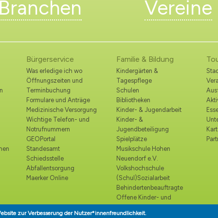
Branchen
Vereine
Bürgerservice
Familie & Bildung
To
Was erledige ich wo
Kindergärten &
Stad
Öffnungszeiten und
Tagespflege
Ver
n
Terminbuchung
Schulen
Ausf
Formulare und Anträge
Bibliotheken
Akt
Medizinische Versorgung
Kinder- & Jugendarbeit
Esse
Wichtige Telefon- und
Kinder- &
Unt
Notrufnummern
Jugendbeteiligung
Kart
GEOPortal
Spielplätze
Part
ohen
Standesamt
Musikschule Hohen
Schiedsstelle
Neuendorf e.V.
Abfallentsorgung
Volkshochschule
Maerker Online
(Schul)Sozialarbeit
Behindertenbeauftragte
Offene Kinder- und
Jugendtreffs
ebsite zur Verbesserung der Nutzer*innenfreundlichkeit.
Seniorenbeirat