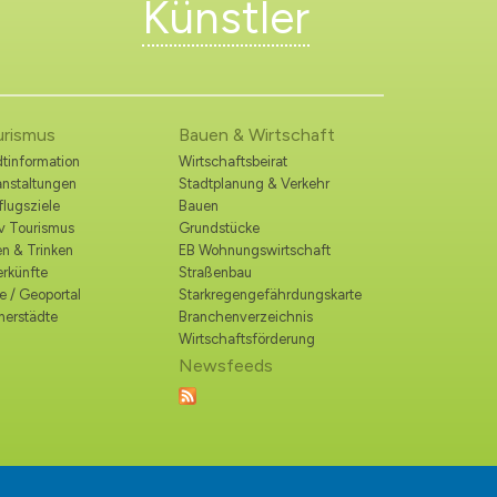
Künstler
urismus
Bauen & Wirtschaft
tinformation
Wirtschaftsbeirat
anstaltungen
Stadtplanung & Verkehr
lugsziele
Bauen
iv Tourismus
Grundstücke
n & Trinken
EB Wohnungswirtschaft
erkünfte
Straßenbau
e / Geoportal
Starkregengefährdungskarte
nerstädte
Branchenverzeichnis
Wirtschaftsförderung
Newsfeeds