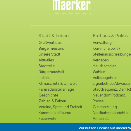
Stadt & Leben
Rathaus & Politik
Grußwort des
Verwaltung
Bürgermeisters
Kommunalpolitik
Unsere Stadt
Stellenausschreibunge
Aktuelles
Vergaben
Stadtteile
Haushaltsplan
Bürgerhaushalt
Wahlen
Leitbild
Volksbegehren
Klimaschutz & Umwelt
Eigenbetrieb Abwasser
Fahrradabstellanlage
Stadtfrequenz. Der H
Geschichte
Neuendorf Podcast.
Zahlen & Fakten
Presse
Vereine, Sport und Freizeit
Gleichstellung
Kommunale Räume
Nordbahnnachrichten
Feuerwehr
Amtsblatt
Polizei
Ortsrecht /
Wir nutzen Cookies auf unserer W
Katastrophenschutz
Bekanntmachungen