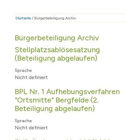
STADT & LEBEN
RATHAUS & POLITIK
Startseite
/ Bürgerbeteiligung Archiv
BÜRGERSERVICE
Bürgerbeteiligung Archiv
FAMILIE & BILDUNG
Stellplatzsablösesatzung
TOURISMUS
(Beteiligung abgelaufen)
BAUEN & WIRTSCHAFT
Sprache
Nicht definiert
BPL Nr. 1 Aufhebungsverfahren
"Ortsmitte" Bergfelde (2.
Beteiligung abgelaufen)
Sprache
Nicht definiert