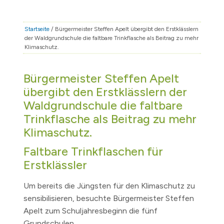
STADT & LEBEN
RATHAUS & POLITIK
Startseite
/ Bürgermeister Steffen Apelt übergibt den Erstklässlern
der Waldgrundschule die faltbare Trinkflasche als Beitrag zu mehr
BÜRGERSERVICE
Klimaschutz.
FAMILIE & BILDUNG
Bürgermeister Steffen Apelt
TOURISMUS
übergibt den Erstklässlern der
BAUEN & WIRTSCHAFT
Waldgrundschule die faltbare
Trinkflasche als Beitrag zu mehr
Klimaschutz.
Faltbare Trinkflaschen für
Erstklässler
Um bereits die Jüngsten für den Klimaschutz zu
sensibilisieren, besuchte Bürgermeister Steffen
Apelt zum Schuljahresbeginn die fünf
Grundschulen.