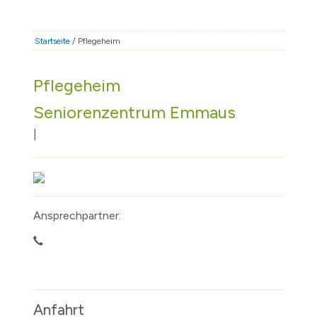
STADT & LEBEN
RATHAUS & POLITIK
Startseite
/ Pflegeheim
BÜRGERSERVICE
Pflegeheim
FAMILIE & BILDUNG
Seniorenzentrum Emmaus
TOURISMUS
BAUEN & WIRTSCHAFT
|
Ansprechpartner:
Anfahrt