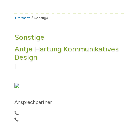
STADT & LEBEN
RATHAUS & POLITIK
Startseite
/ Sonstige
BÜRGERSERVICE
Sonstige
FAMILIE & BILDUNG
Antje Hartung Kommunikatives
TOURISMUS
Design
BAUEN & WIRTSCHAFT
|
Ansprechpartner: