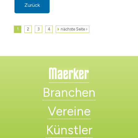
Zurück
1
2
3
4
nächste Seite ›
Branchen
Vereine
Künstler