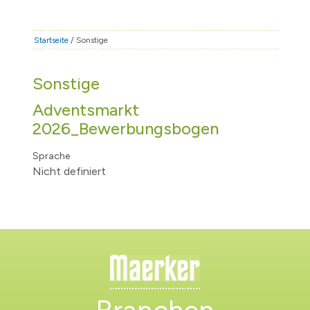
STADT & LEBEN
RATHAUS & POLITIK
Startseite
/ Sonstige
BÜRGERSERVICE
Sonstige
FAMILIE & BILDUNG
Adventsmarkt
TOURISMUS
2026_Bewerbungsbogen
BAUEN & WIRTSCHAFT
Sprache
Nicht definiert