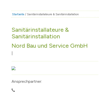
STADT & LEBEN
RATHAUS & POLITIK
Startseite
/ Sanitärinstallateure & Sanitärinstallation
BÜRGERSERVICE
Sanitärinstallateure &
FAMILIE & BILDUNG
Sanitärinstallation
TOURISMUS
Nord Bau und Service GmbH
BAUEN & WIRTSCHAFT
|
Ansprechpartner: