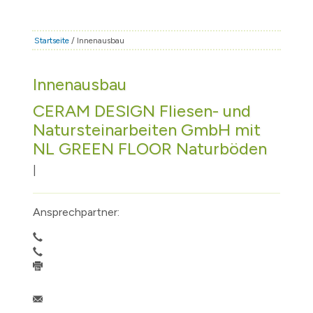
STADT & LEBEN
RATHAUS & POLITIK
Startseite
/ Innenausbau
BÜRGERSERVICE
Innenausbau
FAMILIE & BILDUNG
CERAM DESIGN Fliesen- und
TOURISMUS
Natursteinarbeiten GmbH mit
BAUEN & WIRTSCHAFT
NL GREEN FLOOR Naturböden
|
Ansprechpartner: