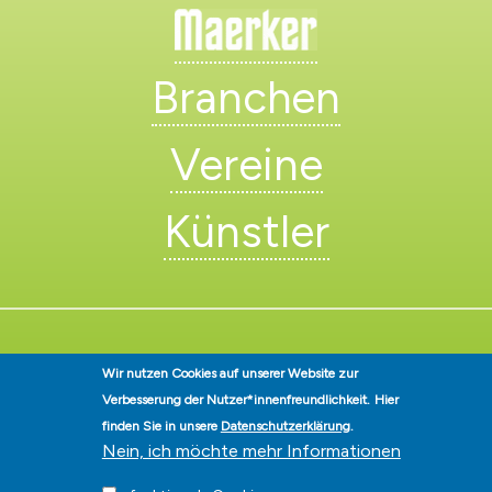
Branchen
Vereine
Künstler
Wir nutzen Cookies auf unserer Website zur
Stadt Hohen Neuendorf • Oranienburger Str. 2 • 16540 Hohen
Verbesserung der Nutzer*innenfreundlichkeit.
Hier
Neuendorf • Telefon
03303-528-0
• E-Mail:
info@hohen-neuendorf.de
finden Sie in unsere
Datenschutzerklärung
.
Impressum
|
Presse
|
Datenschutz
|
Barrierefreiheit
|
Hinweisgeberschutz
|
Nein, ich möchte mehr Informationen
© Hohen-Neuendorf.de, Alle Rechte vorbehalten - Vervielfältigung nur
mit unserer Genehmigung