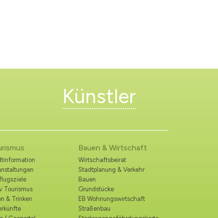
Künstler
urismus
Bauen & Wirtschaft
tinformation
Wirtschaftsbeirat
anstaltungen
Stadtplanung & Verkehr
lugsziele
Bauen
iv Tourismus
Grundstücke
n & Trinken
EB Wohnungswirtschaft
erkünfte
Straßenbau