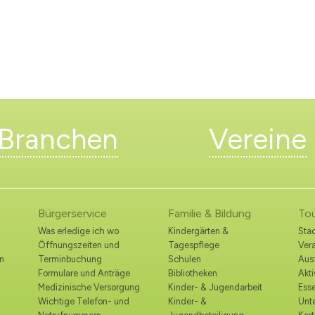
Branchen
Vereine
Bürgerservice
Familie & Bildung
To
Was erledige ich wo
Kindergärten &
Stad
Öffnungszeiten und
Tagespflege
Ver
n
Terminbuchung
Schulen
Ausf
Formulare und Anträge
Bibliotheken
Akt
Medizinische Versorgung
Kinder- & Jugendarbeit
Esse
Wichtige Telefon- und
Kinder- &
Unt