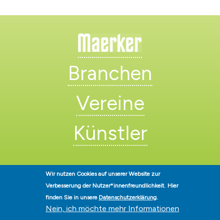
Branchen
Vereine
Künstler
Wir nutzen Cookies auf unserer Website zur
Verbesserung der Nutzer*innenfreundlichkeit.
Hier
finden Sie in unsere
Datenschutzerklärung
.
Stadt Hohen Neuendorf • Oranienburger Str. 2 • 16540 Hohen
Nein, ich möchte mehr Informationen
Neuendorf • Telefon
03303-528-0
• E-Mail:
info@hohen-neuendorf.de