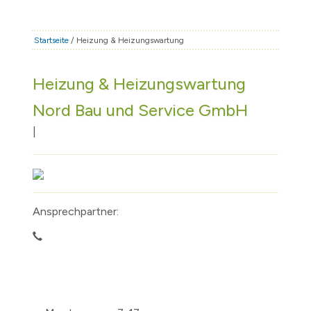
STADT & LEBEN
RATHAUS & POLITIK
Startseite
/ Heizung & Heizungswartung
BÜRGERSERVICE
Heizung & Heizungswartung
FAMILIE & BILDUNG
Nord Bau und Service GmbH
TOURISMUS
BAUEN & WIRTSCHAFT
|
Ansprechpartner: