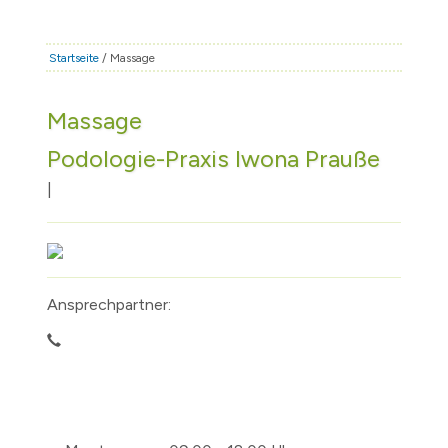
STADT & LEBEN
RATHAUS & POLITIK
Startseite
/ Massage
BÜRGERSERVICE
Massage
FAMILIE & BILDUNG
Podologie-Praxis Iwona Prauße
TOURISMUS
BAUEN & WIRTSCHAFT
|
Ansprechpartner: