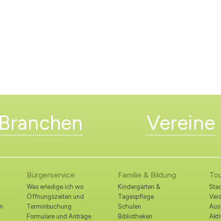
Branchen
Vereine
Bürgerservice
Familie & Bildung
To
Was erledige ich wo
Kindergärten &
Stad
Öffnungszeiten und
Tagespflege
Ver
n
Terminbuchung
Schulen
Ausf
Formulare und Anträge
Bibliotheken
Akt