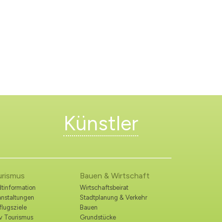
Künstler
urismus
Bauen & Wirtschaft
tinformation
Wirtschaftsbeirat
anstaltungen
Stadtplanung & Verkehr
lugsziele
Bauen
iv Tourismus
Grundstücke