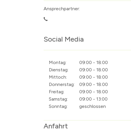
Zahlen & Fakten
Presse
Borgsdorf
Ansprechpartner:
Vereine, Sport und Freizeit
Gleichstellung
Bergfelde
Vereinsverzeich
Kommunale Räume
Nordbahnnachr
Stolpe
Sportstätten
Allgemeine Nut
Feuerwehr
Amtsblatt
Die Urkunde
Sportförderun
Bürgerhaus Sto
Wichtige Tele
Social Media
Polizei
Ortsrecht / Be
Die ersten Lehr
Öffentliche Rä
Löschzug Hohe
Katastrophenschutz
Ehrenbürger
Böse Mädchen ..
Löschzug Bergf
Montag:
09:00 - 18:00
Kirchen und religiöse Einrichtungen
Das Krankenhau
Löschzug Borg
Dienstag:
09:00 - 18:00
Veranstaltungskalender
Der 17. Juni 195
Registrieren Ve
Mittoch:
09:00 - 18:00
Kultur
Der Mauerbau
Künstlerverzeic
Donnerstag:
09:00 - 18:00
Freitag:
09:00 - 18:00
Die S-Bahn
Inhalte anzeige
Samstag:
09:00 - 13:00
Altes Künstlerv
Sonntag:
geschlossen
Skulpturen Bou
Anfahrt