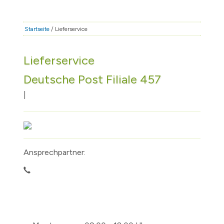
STADT & LEBEN
RATHAUS & POLITIK
Startseite
/ Lieferservice
BÜRGERSERVICE
Lieferservice
FAMILIE & BILDUNG
Deutsche Post Filiale 457
TOURISMUS
BAUEN & WIRTSCHAFT
|
Ansprechpartner: