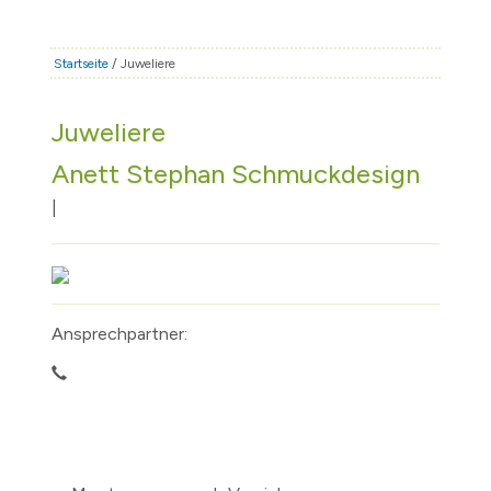
STADT & LEBEN
RATHAUS & POLITIK
Startseite
/ Juweliere
BÜRGERSERVICE
Juweliere
FAMILIE & BILDUNG
Anett Stephan Schmuckdesign
TOURISMUS
BAUEN & WIRTSCHAFT
|
Ansprechpartner: