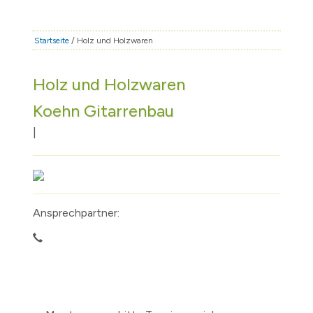
STADT & LEBEN
RATHAUS & POLITIK
Startseite
/ Holz und Holzwaren
BÜRGERSERVICE
Holz und Holzwaren
FAMILIE & BILDUNG
Koehn Gitarrenbau
TOURISMUS
BAUEN & WIRTSCHAFT
|
Ansprechpartner: