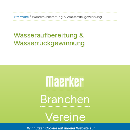
STADT & LEBEN
RATHAUS & POLITIK
Startseite
/ Wasseraufbereitung & Wasserrückgewinnung
BÜRGERSERVICE
Wasseraufbereitung &
FAMILIE & BILDUNG
Wasserrückgewinnung
TOURISMUS
BAUEN & WIRTSCHAFT
Branchen
Vereine
Wir nutzen Cookies auf unserer Website zur