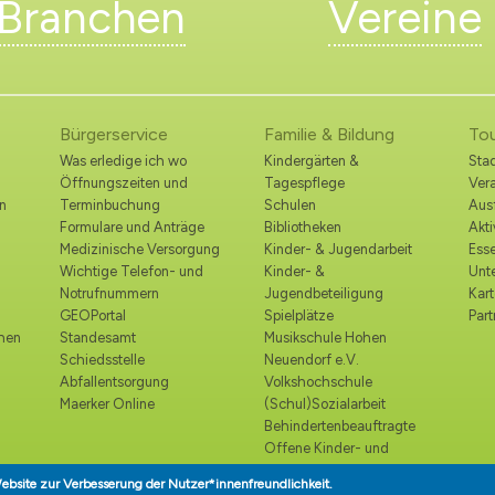
Branchen
Vereine
Bürgerservice
Familie & Bildung
To
Was erledige ich wo
Kindergärten &
Stad
Öffnungszeiten und
Tagespflege
Ver
n
Terminbuchung
Schulen
Ausf
Formulare und Anträge
Bibliotheken
Akt
Medizinische Versorgung
Kinder- & Jugendarbeit
Esse
Wichtige Telefon- und
Kinder- &
Unt
Notrufnummern
Jugendbeteiligung
Kart
GEOPortal
Spielplätze
Part
ohen
Standesamt
Musikschule Hohen
Schiedsstelle
Neuendorf e.V.
Abfallentsorgung
Volkshochschule
Maerker Online
(Schul)Sozialarbeit
Behindertenbeauftragte
Offene Kinder- und
Jugendtreffs
ebsite zur Verbesserung der Nutzer*innenfreundlichkeit.
Seniorenbeirat