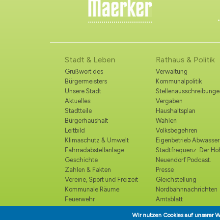
Stadt & Leben
Rathaus & Politik
Grußwort des
Verwaltung
Bürgermeisters
Kommunalpolitik
Unsere Stadt
Stellenausschreibunge
Aktuelles
Vergaben
Stadtteile
Haushaltsplan
Bürgerhaushalt
Wahlen
Leitbild
Volksbegehren
Klimaschutz & Umwelt
Eigenbetrieb Abwasser
Fahrradabstellanlage
Stadtfrequenz. Der H
Geschichte
Neuendorf Podcast.
Zahlen & Fakten
Presse
Vereine, Sport und Freizeit
Gleichstellung
Kommunale Räume
Nordbahnnachrichten
Feuerwehr
Amtsblatt
Polizei
Ortsrecht /
Wir nutzen Cookies auf unserer W
Katastrophenschutz
Bekanntmachungen