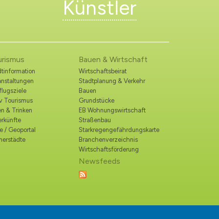
Künstler
urismus
Bauen & Wirtschaft
tinformation
Wirtschaftsbeirat
anstaltungen
Stadtplanung & Verkehr
lugsziele
Bauen
iv Tourismus
Grundstücke
n & Trinken
EB Wohnungswirtschaft
erkünfte
Straßenbau
e / Geoportal
Starkregengefährdungskarte
nerstädte
Branchenverzeichnis
Wirtschaftsförderung
Newsfeeds