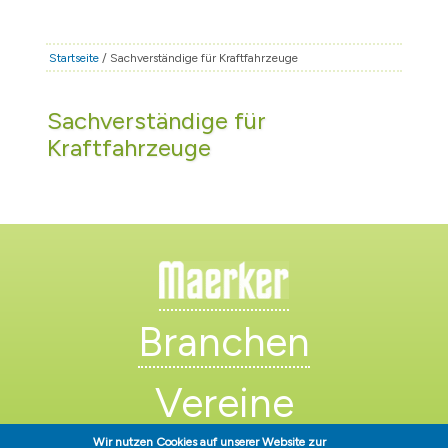
STADT & LEBEN
RATHAUS & POLITIK
Startseite
/ Sachverständige für Kraftfahrzeuge
BÜRGERSERVICE
Sachverständige für
FAMILIE & BILDUNG
Kraftfahrzeuge
TOURISMUS
BAUEN & WIRTSCHAFT
Branchen
Vereine
Wir nutzen Cookies auf unserer Website zur