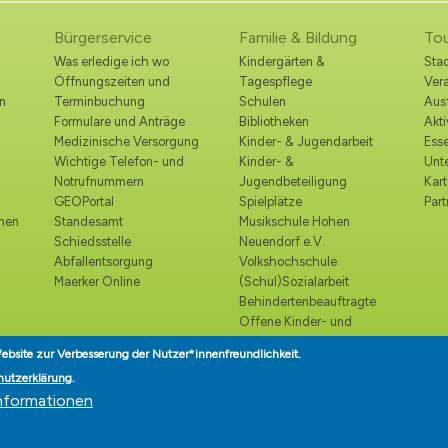
Bürgerservice
Familie & Bildung
To
Was erledige ich wo
Kindergärten &
Stad
Öffnungszeiten und
Tagespflege
Ver
n
Terminbuchung
Schulen
Ausf
Formulare und Anträge
Bibliotheken
Akt
Medizinische Versorgung
Kinder- & Jugendarbeit
Esse
Wichtige Telefon- und
Kinder- &
Unt
Notrufnummern
Jugendbeteiligung
Kart
GEOPortal
Spielplätze
Part
ohen
Standesamt
Musikschule Hohen
Schiedsstelle
Neuendorf e.V.
Abfallentsorgung
Volkshochschule
Maerker Online
(Schul)Sozialarbeit
Behindertenbeauftragte
Offene Kinder- und
Jugendtreffs
ebsite zur Verbesserung der Nutzer*innenfreundlichkeit.
Seniorenbeirat
hutzerklärung
.
Seniorenlotse
nformationen
Teilhabe