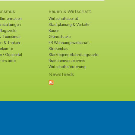
urismus
Bauen & Wirtschaft
tinformation
Wirtschaftsbeirat
anstaltungen
Stadtplanung & Verkehr
lugsziele
Bauen
iv Tourismus
Grundstücke
n & Trinken
EB Wohnungswirtschaft
erkünfte
Straßenbau
e / Geoportal
Starkregengefährdungskarte
nerstädte
Branchenverzeichnis
Wirtschaftsförderung
Newsfeeds