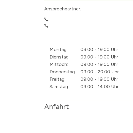
Zahlen & Fakten
Presse
Borgsdorf
Ansprechpartner:
Vereine, Sport und Freizeit
Gleichstellung
Bergfelde
Vereinsverzeich
Kommunale Räume
Nordbahnnachr
Stolpe
Sportstätten
Allgemeine Nut
Feuerwehr
Amtsblatt
Die Urkunde
Sportförderun
Bürgerhaus Sto
Wichtige Tele
Polizei
Ortsrecht / Be
Die ersten Lehr
Öffentliche Rä
Löschzug Hohe
Montag:
09:00 - 19:00 Uhr
Katastrophenschutz
Ehrenbürger
Böse Mädchen ..
Löschzug Bergf
Dienstag:
09:00 - 19:00 Uhr
Mittoch:
09:00 - 19:00 Uhr
Kirchen und religiöse Einrichtungen
Das Krankenhau
Löschzug Borg
Donnerstag:
09:00 - 20:00 Uhr
Veranstaltungskalender
Der 17. Juni 195
Registrieren Ve
Freitag:
09:00 - 19:00 Uhr
Kultur
Der Mauerbau
Künstlerverzeic
Samstag:
09:00 - 14:00 Uhr
Die S-Bahn
Inhalte anzeige
Altes Künstlerv
Anfahrt
Skulpturen Bou