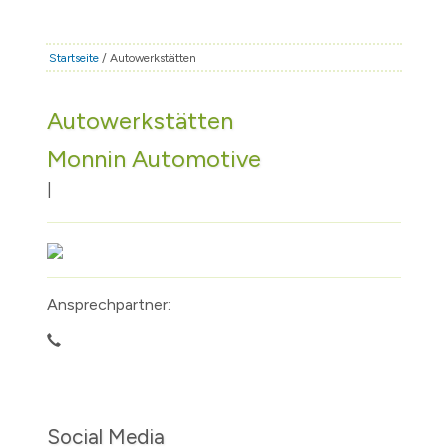
STADT & LEBEN
RATHAUS & POLITIK
Startseite
/ Autowerkstätten
BÜRGERSERVICE
Autowerkstätten
FAMILIE & BILDUNG
Monnin Automotive
TOURISMUS
BAUEN & WIRTSCHAFT
|
Ansprechpartner:
Social Media