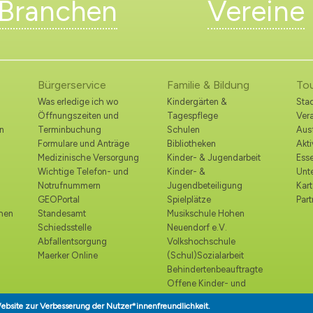
Branchen
Vereine
Bürgerservice
Familie & Bildung
To
Was erledige ich wo
Kindergärten &
Stad
Öffnungszeiten und
Tagespflege
Ver
n
Terminbuchung
Schulen
Ausf
Formulare und Anträge
Bibliotheken
Akt
Medizinische Versorgung
Kinder- & Jugendarbeit
Esse
Wichtige Telefon- und
Kinder- &
Unt
Notrufnummern
Jugendbeteiligung
Kart
GEOPortal
Spielplätze
Part
ohen
Standesamt
Musikschule Hohen
Schiedsstelle
Neuendorf e.V.
Abfallentsorgung
Volkshochschule
Maerker Online
(Schul)Sozialarbeit
Behindertenbeauftragte
Offene Kinder- und
Jugendtreffs
ebsite zur Verbesserung der Nutzer*innenfreundlichkeit.
Seniorenbeirat