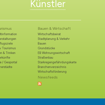
Künstler
urismus
Bauen & Wirtschaft
tinformation
Wirtschaftsbeirat
anstaltungen
Stadtplanung & Verkehr
lugsziele
Bauen
iv Tourismus
Grundstücke
n & Trinken
EB Wohnungswirtschaft
erkünfte
Straßenbau
e / Geoportal
Starkregengefährdungskarte
nerstädte
Branchenverzeichnis
Wirtschaftsförderung
Newsfeeds