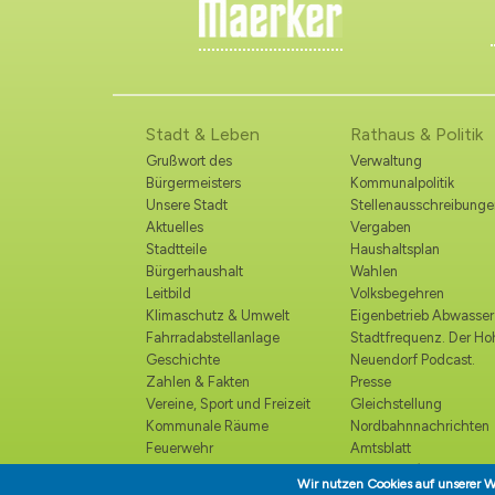
Stadt & Leben
Rathaus & Politik
Grußwort des
Verwaltung
Bürgermeisters
Kommunalpolitik
Unsere Stadt
Stellenausschreibunge
Aktuelles
Vergaben
Stadtteile
Haushaltsplan
Bürgerhaushalt
Wahlen
Leitbild
Volksbegehren
Klimaschutz & Umwelt
Eigenbetrieb Abwasser
Fahrradabstellanlage
Stadtfrequenz. Der H
Geschichte
Neuendorf Podcast.
Zahlen & Fakten
Presse
Vereine, Sport und Freizeit
Gleichstellung
Kommunale Räume
Nordbahnnachrichten
Feuerwehr
Amtsblatt
Polizei
Ortsrecht /
Wir nutzen Cookies auf unserer W
Katastrophenschutz
Bekanntmachungen