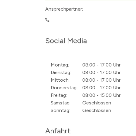
Zahlen & Fakten
Presse
Borgsdorf
Ansprechpartner:
Vereine, Sport und Freizeit
Gleichstellung
Bergfelde
Vereinsverzeich
Kommunale Räume
Nordbahnnachr
Stolpe
Sportstätten
Allgemeine Nut
Feuerwehr
Amtsblatt
Die Urkunde
Sportförderun
Bürgerhaus Sto
Wichtige Tele
Social Media
Polizei
Ortsrecht / Be
Die ersten Lehr
Öffentliche Rä
Löschzug Hohe
Katastrophenschutz
Ehrenbürger
Böse Mädchen ..
Löschzug Bergf
Montag:
08:00 - 17:00 Uhr
Kirchen und religiöse Einrichtungen
Das Krankenhau
Löschzug Borg
Dienstag:
08:00 - 17:00 Uhr
Veranstaltungskalender
Der 17. Juni 195
Registrieren Ve
Mittoch:
08:00 - 17:00 Uhr
Kultur
Der Mauerbau
Künstlerverzeic
Donnerstag:
08:00 - 17:00 Uhr
Freitag:
08:00 - 15:00 Uhr
Die S-Bahn
Inhalte anzeige
Samstag:
Geschlossen
Altes Künstlerv
Sonntag:
Geschlossen
Skulpturen Bou
Anfahrt