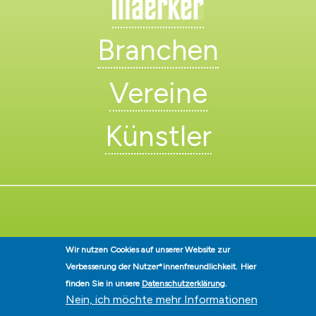
Branchen
Vereine
Künstler
Stadt Hohen Neuendorf • Oranienburger Str. 2 • 16540 Hohen
Wir nutzen Cookies auf unserer Website zur
Neuendorf • Telefon
03303-528-0
• E-Mail:
info@hohen-neuendorf.de
Verbesserung der Nutzer*innenfreundlichkeit.
Hier
Impressum
|
Presse
|
Datenschutz
|
Barrierefreiheit
|
Hinweisgeberschutz
|
© Hohen-Neuendorf.de, Alle Rechte vorbehalten - Vervielfältigung nur
finden Sie in unsere
Datenschutzerklärung
.
mit unserer Genehmigung
Nein, ich möchte mehr Informationen