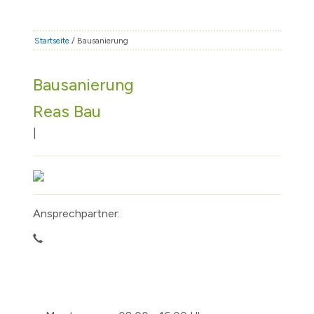
STADT & LEBEN
RATHAUS & POLITIK
Startseite
/ Bausanierung
BÜRGERSERVICE
Bausanierung
FAMILIE & BILDUNG
Reas Bau
TOURISMUS
BAUEN & WIRTSCHAFT
|
Ansprechpartner: