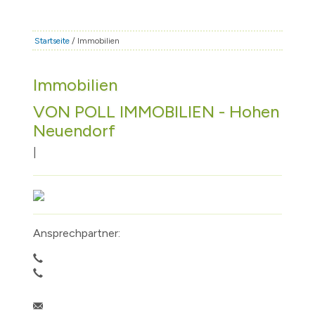
STADT & LEBEN
RATHAUS & POLITIK
Startseite
/ Immobilien
BÜRGERSERVICE
Immobilien
FAMILIE & BILDUNG
VON POLL IMMOBILIEN - Hohen
TOURISMUS
Neuendorf
BAUEN & WIRTSCHAFT
|
Ansprechpartner: