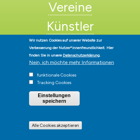
Vereine
Künstler
Wir nutzen Cookies auf unserer Website zur
Verbesserung der Nutzer*innenfreundlichkeit.
Hier
finden Sie in unsere
Datenschutzerklärung
.
Nein, ich möchte mehr Informationen
Stadt Hohen Neuendorf • Oranienburger Str. 2 • 16540 Hohen
funktionale Cookies
Neuendorf • Telefon
03303-528-0
• E-Mail:
info@hohen-neuendorf.de
Tracking Cookies
Impressum
|
Presse
|
Datenschutz
|
Barrierefreiheit
|
Hinweisgeberschutz
|
© Hohen-Neuendorf.de, Alle Rechte vorbehalten - Vervielfältigung nur
Einstellungen
mit unserer Genehmigung
speichern
Alle Cookies akzeptieren