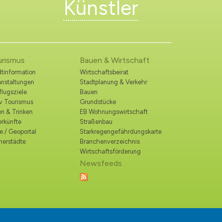
Künstler
urismus
Bauen & Wirtschaft
tinformation
Wirtschaftsbeirat
anstaltungen
Stadtplanung & Verkehr
lugsziele
Bauen
iv Tourismus
Grundstücke
n & Trinken
EB Wohnungswirtschaft
erkünfte
Straßenbau
e / Geoportal
Starkregengefährdungskarte
nerstädte
Branchenverzeichnis
Wirtschaftsförderung
Newsfeeds