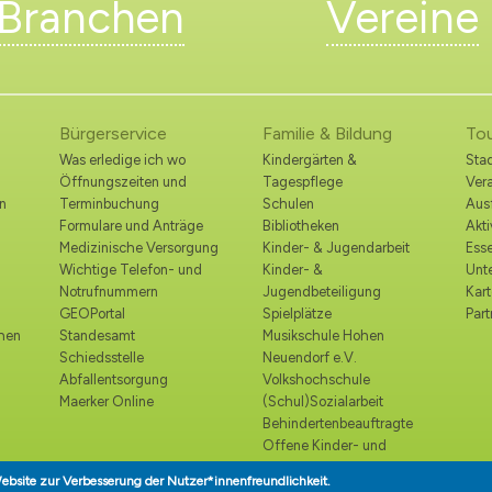
Branchen
Vereine
Bürgerservice
Familie & Bildung
To
Was erledige ich wo
Kindergärten &
Stad
Öffnungszeiten und
Tagespflege
Ver
n
Terminbuchung
Schulen
Ausf
Formulare und Anträge
Bibliotheken
Akt
Medizinische Versorgung
Kinder- & Jugendarbeit
Esse
Wichtige Telefon- und
Kinder- &
Unt
Notrufnummern
Jugendbeteiligung
Kart
GEOPortal
Spielplätze
Part
ohen
Standesamt
Musikschule Hohen
Schiedsstelle
Neuendorf e.V.
Abfallentsorgung
Volkshochschule
Maerker Online
(Schul)Sozialarbeit
Behindertenbeauftragte
Offene Kinder- und
Jugendtreffs
ebsite zur Verbesserung der Nutzer*innenfreundlichkeit.
Seniorenbeirat