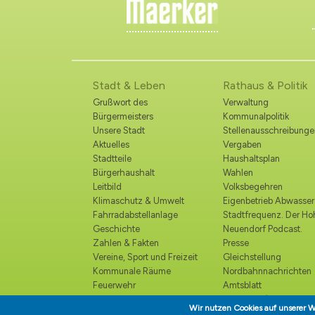
Stadt & Leben
Rathaus & Politik
Grußwort des
Verwaltung
Bürgermeisters
Kommunalpolitik
Unsere Stadt
Stellenausschreibunge
Aktuelles
Vergaben
Stadtteile
Haushaltsplan
Bürgerhaushalt
Wahlen
Leitbild
Volksbegehren
Klimaschutz & Umwelt
Eigenbetrieb Abwasser
Fahrradabstellanlage
Stadtfrequenz. Der H
Geschichte
Neuendorf Podcast.
Zahlen & Fakten
Presse
Vereine, Sport und Freizeit
Gleichstellung
Kommunale Räume
Nordbahnnachrichten
Feuerwehr
Amtsblatt
Polizei
Ortsrecht /
Wir nutzen Cookies auf unserer W
Katastrophenschutz
Bekanntmachungen