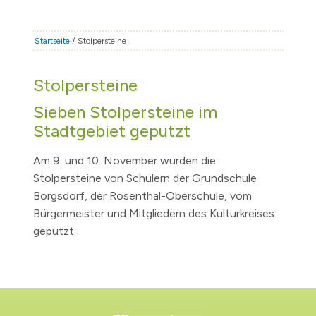
STADT & LEBEN
RATHAUS & POLITIK
Startseite
/ Stolpersteine
BÜRGERSERVICE
Stolpersteine
FAMILIE & BILDUNG
Sieben Stolpersteine im
TOURISMUS
Stadtgebiet geputzt
BAUEN & WIRTSCHAFT
Am 9. und 10. November wurden die
Stolpersteine von Schülern der Grundschule
Borgsdorf, der Rosenthal-Oberschule, vom
Bürgermeister und Mitgliedern des Kulturkreises
geputzt.