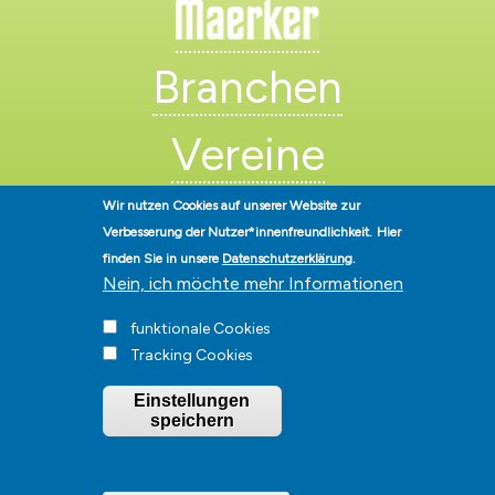
Branchen
Vereine
Künstler
Wir nutzen Cookies auf unserer Website zur
Verbesserung der Nutzer*innenfreundlichkeit.
Hier
finden Sie in unsere
Datenschutzerklärung
.
Nein, ich möchte mehr Informationen
funktionale Cookies
Tracking Cookies
Stadt Hohen Neuendorf • Oranienburger Str. 2 • 16540 Hohen
Einstellungen
Neuendorf • Telefon
03303-528-0
• E-Mail:
info@hohen-neuendorf.de
speichern
Impressum
|
Presse
|
Datenschutz
|
Barrierefreiheit
|
Hinweisgeberschutz
|
© Hohen-Neuendorf.de, Alle Rechte vorbehalten - Vervielfältigung nur
mit unserer Genehmigung