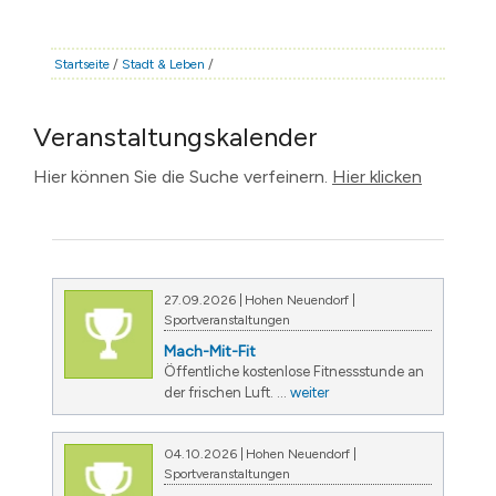
STADT & LEBEN
RATHAUS & POLITIK
Startseite
/
Stadt & Leben
/
BÜRGERSERVICE
Veranstaltungskalender
FAMILIE & BILDUNG
TOURISMUS
Hier können Sie die Suche verfeinern.
Hier klicken
BAUEN & WIRTSCHAFT
27.09.2026
Hohen Neuendorf
Sportveranstaltungen
Mach-Mit-Fit
Öffentliche kostenlose Fitnessstunde an
der frischen Luft. ...
weiter
04.10.2026
Hohen Neuendorf
Sportveranstaltungen