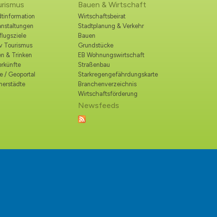
urismus
Bauen & Wirtschaft
tinformation
Wirtschaftsbeirat
anstaltungen
Stadtplanung & Verkehr
lugsziele
Bauen
iv Tourismus
Grundstücke
n & Trinken
EB Wohnungswirtschaft
erkünfte
Straßenbau
e / Geoportal
Starkregengefährdungskarte
nerstädte
Branchenverzeichnis
Wirtschaftsförderung
Newsfeeds