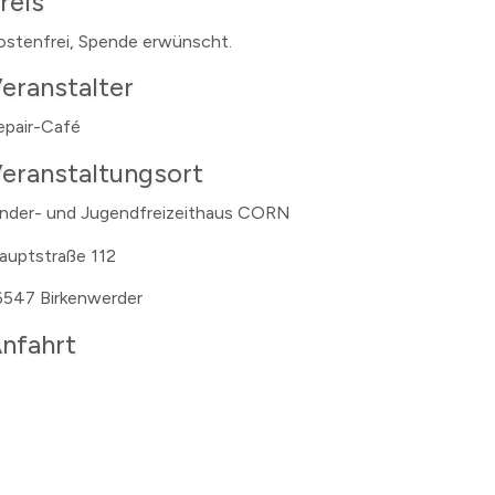
reis
n
ostenfrei, Spende erwünscht.
erzeichnis
eranstalter
levard
epair-Café
eranstaltungsort
inder- und Jugendfreizeithaus CORN
auptstraße 112
6547 Birkenwerder
nfahrt