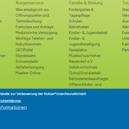
Bürgerservice
Familie & Bildung
To
Was erledige ich wo
Kindergärten &
Stad
Öffnungszeiten und
Tagespflege
Ver
n
Terminbuchung
Schulen
Ausf
Formulare und Anträge
Bibliotheken
Akt
Medizinische Versorgung
Kinder- & Jugendarbeit
Esse
Wichtige Telefon- und
Kinder- &
Unt
Notrufnummern
Jugendbeteiligung
Kart
GEOPortal
Spielplätze
Part
ohen
Standesamt
Musikschule Hohen
Schiedsstelle
Neuendorf e.V.
Abfallentsorgung
Volkshochschule
Maerker Online
(Schul)Sozialarbeit
Behindertenbeauftragte
Offene Kinder- und
Jugendtreffs
ebsite zur Verbesserung der Nutzer*innenfreundlichkeit.
Seniorenbeirat
hutzerklärung
.
Seniorenlotse
nformationen
Teilhabe