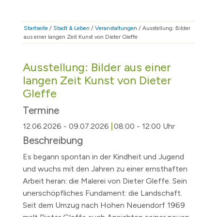
STADT & LEBEN
RATHAUS & POLITIK
Startseite
/
Stadt & Leben
/
Veranstaltungen
/ Ausstellung: Bilder
aus einer langen Zeit Kunst von Dieter Gleffe
BÜRGERSERVICE
FAMILIE & BILDUNG
Ausstellung: Bilder aus einer
TOURISMUS
langen Zeit Kunst von Dieter
Gleffe
BAUEN & WIRTSCHAFT
Termine
12.06.2026 - 09.07.2026
08:00 - 12:00 Uhr
Beschreibung
Es begann spontan in der Kindheit und Jugend
und wuchs mit den Jahren zu einer ernsthaften
Arbeit heran: die Malerei von Dieter Gleffe. Sein
unerschöpfliches Fundament: die Landschaft.
Seit dem Umzug nach Hohen Neuendorf 1969