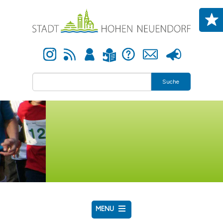
Direkt zum Inhalt
Instagram
Newsfeed
Anmelden
Hilfe
Kontakt
Presse
Leichte Sprache
Suche
MENU