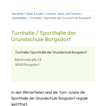
STADT & LEBEN
RATHAUS & POLITIK
Startseite
/
Stadt & Leben
/
Vereine, Sport und Freizeit
/
Sportstätten
/ Turnhalle / Sporthalle der Grundschule Borgsdorf
BÜRGERSERVICE
FAMILIE & BILDUNG
Turnhalle / Sporthalle der
TOURISMUS
Grundschule Borgsdorf
BAUEN & WIRTSCHAFT
Turnhalle / Sporthalle der Grundschule Borgsdorf
Bahnhofstraße 33
16556 Borgsdorf
In den Winterferien sind die Turn- sowie die
Sporthalle der Grundschule Borgsdorf regulär
geöffnet.