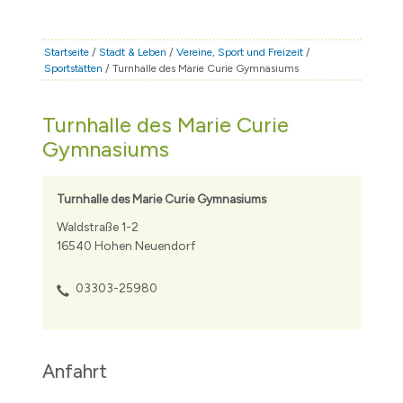
STADT & LEBEN
RATHAUS & POLITIK
Startseite
/
Stadt & Leben
/
Vereine, Sport und Freizeit
/
Sportstätten
/ Turnhalle des Marie Curie Gymnasiums
BÜRGERSERVICE
FAMILIE & BILDUNG
Turnhalle des Marie Curie
TOURISMUS
Gymnasiums
BAUEN & WIRTSCHAFT
Turnhalle des Marie Curie Gymnasiums
Waldstraße 1-2
16540 Hohen Neuendorf
03303-25980
Anfahrt