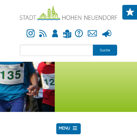
Direkt zum Inhalt
Instagram
Newsfeed
Anmelden
Hilfe
Kontakt
Presse
Leichte Sprache
Suche
MENU