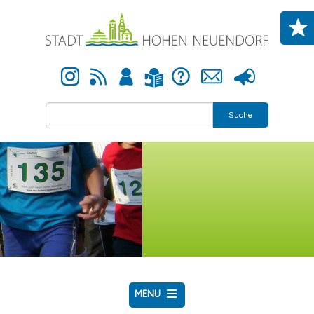
Direkt zum Inhalt
Instagram
Newsfeed
Anmelden
Hilfe
Kontakt
Presse
Leichte Sprache
Suche
MENU