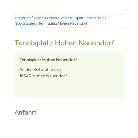
STADT & LEBEN
RATHAUS & POLITIK
Startseite
/
Stadt & Leben
/
Vereine, Sport und Freizeit
/
Sportstätten
/ Tennisplatz Hohen Neuendorf
BÜRGERSERVICE
FAMILIE & BILDUNG
Tennisplatz Hohen Neuendorf
TOURISMUS
BAUEN & WIRTSCHAFT
Tennisplatz Hohen Neuendorf
An den Rotpfuhlen 35
16540 Hohen Neuendorf
Anfahrt