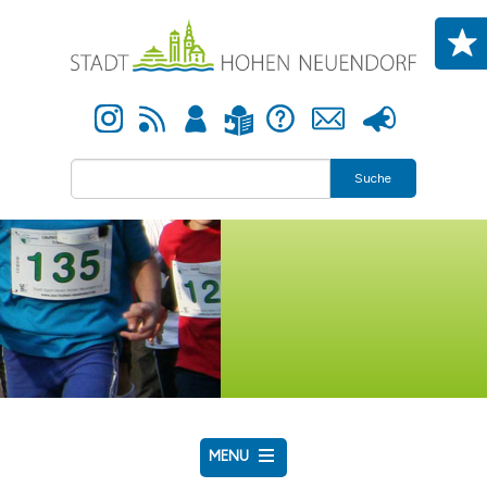
Direkt zum Inhalt
Instagram
Newsfeed
Anmelden
Hilfe
Kontakt
Presse
Leichte Sprache
Suche
MENU