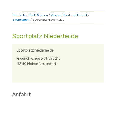
STADT & LEBEN
RATHAUS & POLITIK
Startseite
/
Stadt & Leben
/
Vereine, Sport und Freizeit
/
Sportstätten
/ Sportplatz Niederheide
BÜRGERSERVICE
FAMILIE & BILDUNG
Sportplatz Niederheide
TOURISMUS
BAUEN & WIRTSCHAFT
Sportplatz Niederheide
Friedrich-Engels-Straße 21a
16540 Hohen Neuendorf
Anfahrt