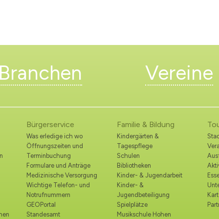
Branchen
Vereine
Bürgerservice
Familie & Bildung
To
Was erledige ich wo
Kindergärten &
Stad
Öffnungszeiten und
Tagespflege
Ver
n
Terminbuchung
Schulen
Ausf
Formulare und Anträge
Bibliotheken
Akt
Medizinische Versorgung
Kinder- & Jugendarbeit
Esse
Wichtige Telefon- und
Kinder- &
Unt
Notrufnummern
Jugendbeteiligung
Kart
GEOPortal
Spielplätze
Part
ohen
Standesamt
Musikschule Hohen