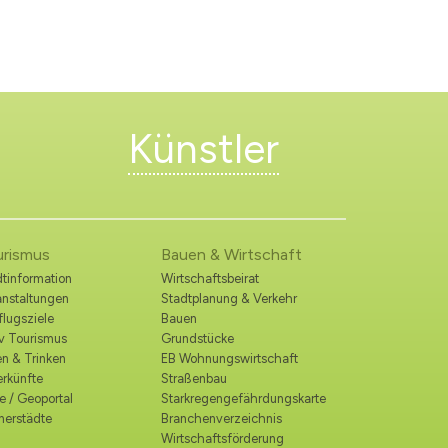
Künstler
urismus
Bauen & Wirtschaft
tinformation
Wirtschaftsbeirat
anstaltungen
Stadtplanung & Verkehr
lugsziele
Bauen
iv Tourismus
Grundstücke
n & Trinken
EB Wohnungswirtschaft
erkünfte
Straßenbau
e / Geoportal
Starkregengefährdungskarte
nerstädte
Branchenverzeichnis
Wirtschaftsförderung