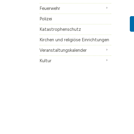
Feuerwehr
Die S-Bahn
Inhalte anzeige
Altes Künstlerv
Polizei
Skulpturen Bou
Katastrophenschutz
Kirchen und religiöse Einrichtungen
Veranstaltungskalender
Kultur