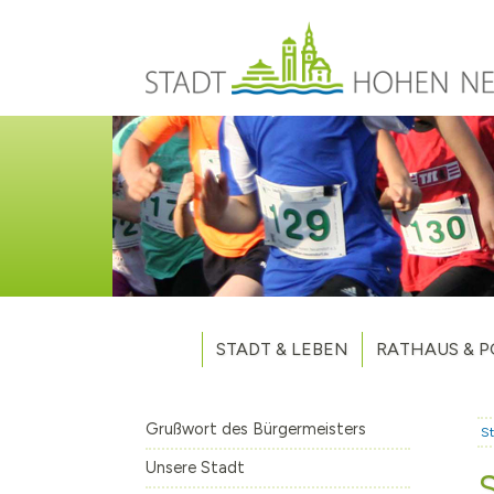
Direkt zum Inhalt
STADT & LEBEN
RATHAUS & P
Grußwort des Bürgermeisters
Verwaltung
Unsere Stadt
Kommunalpoliti
Grußwort des Bürgermeisters
St
Aktuelles
Stellenausschr
Weitere Nachri
Unsere Stadt
Stadtteile
Vergaben
Hohen Neuendo