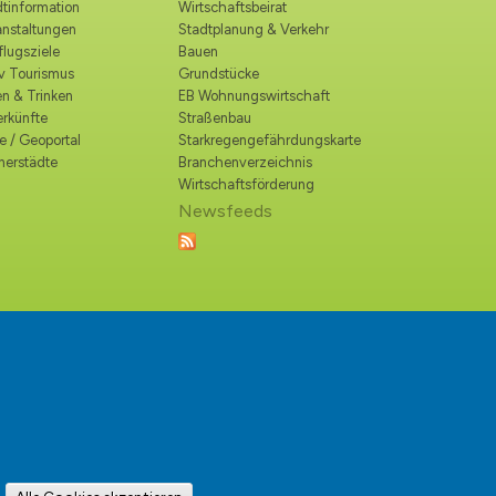
tinformation
Wirtschaftsbeirat
anstaltungen
Stadtplanung & Verkehr
lugsziele
Bauen
iv Tourismus
Grundstücke
n & Trinken
EB Wohnungswirtschaft
erkünfte
Straßenbau
e / Geoportal
Starkregengefährdungskarte
nerstädte
Branchenverzeichnis
Wirtschaftsförderung
Newsfeeds