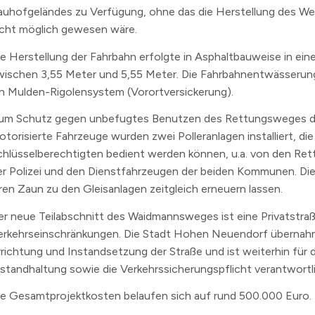
auhofgeländes zu Verfügung, ohne das die Herstellung des W
icht möglich gewesen wäre.
ie Herstellung der Fahrbahn erfolgte in Asphaltbauweise in eine
wischen 3,55 Meter und 5,55 Meter. Die Fahrbahnentwässerung
in Mulden-Rigolensystem (Vorortversickerung).
um Schutz gegen unbefugtes Benutzen des Rettungsweges d
otorisierte Fahrzeuge wurden zwei Polleranlagen installiert, die
chlüsselberechtigten bedient werden können, u.a. von den Ret
er Polizei und den Dienstfahrzeugen der beiden Kommunen. Di
hren Zaun zu den Gleisanlagen zeitgleich erneuern lassen.
er neue Teilabschnitt des Waidmannsweges ist eine Privatstraß
erkehrseinschränkungen. Die Stadt Hohen Neuendorf übernah
rrichtung und Instandsetzung der Straße und ist weiterhin für 
nstandhaltung sowie die Verkehrssicherungspflicht verantwortli
ie Gesamtprojektkosten belaufen sich auf rund 500.000 Euro.