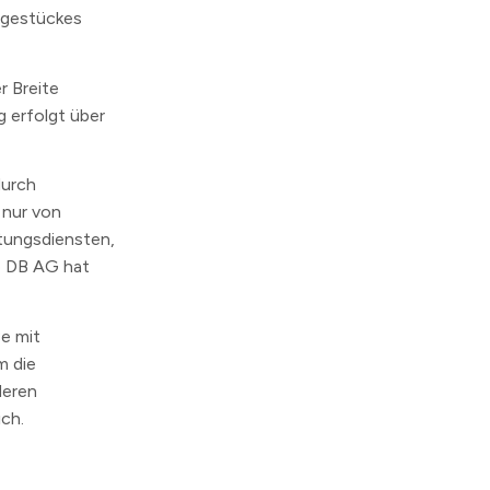
egestückes
r Breite
 erfolgt über
urch
 nur von
tungsdiensten,
e DB AG hat
e mit
m die
deren
ch.