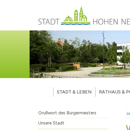
Direkt zum Inhalt
STADT & LEBEN
RATHAUS & P
Grußwort des Bürgermeisters
Verwaltung
Unsere Stadt
Kommunalpoliti
Grußwort des Bürgermeisters
St
Aktuelles
Stellenausschr
Weitere Nachri
Unsere Stadt
Stadtteile
Vergaben
Hohen Neuendo