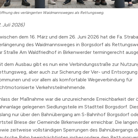
n
öffnung des verlängerten Waidmannsweges als Rettungsweg.
erzeichnis
. Juli 2026)
levard
wischen dem 16. März und dem 26. Juni 2026 hat die Fa. Strab
erlängerung des Waidmannsweges in Borgsdorf als Rettungsw
ur Straße Am Waldfriedhof in Birkenwerder termingerecht ausge
it dem Ausbau gibt es nun eine Verbindungsstraße zur Nutzung
ettungsweg, aber auch zur Sicherung der Ver- und Entsorgung
ommunen und vor allem als komfortable Wegeverbindung für
ichtmotorisierte Verkehrsteilnehmende.
nlass der Maßnahme war die unzureichende Erreichbarkeit der ö
ahnanlage gelegenen Siedlungsteile im Stadtteil Borgsdorf. Di
islang nur über den Bahnübergang am S-Bahnhof Borgsdorf ode
rtsteil Briese der Gemeinde Birkenwerder erreichbar. Die langen
owie zeitweise vollständigen Sperrungen des Bahnübergangs d
eutsche Bahn beeinträchtigten insbesondere den Rettungsverk