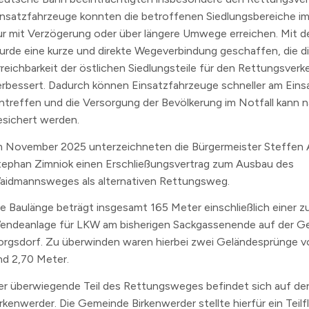
insatzfahrzeuge konnten die betroffenen Siedlungsbereiche im
ur mit Verzögerung oder über längere Umwege erreichen. Mit
urde eine kurze und direkte Wegeverbindung geschaffen, die d
rreichbarkeit der östlichen Siedlungsteile für den Rettungsverk
erbessert. Dadurch können Einsatzfahrzeuge schneller am Eins
intreffen und die Versorgung der Bevölkerung im Notfall kann n
esichert werden.
m November 2025 unterzeichneten die Bürgermeister Steffen 
tephan Zimniok einen Erschließungsvertrag zum Ausbau des
aidmannsweges als alternativen Rettungsweg.
ie Baulänge beträgt insgesamt 165 Meter einschließlich einer z
endeanlage für LKW am bisherigen Sackgassenende auf der 
orgsdorf. Zu überwinden waren hierbei zwei Geländesprünge v
nd 2,70 Meter.
er überwiegende Teil des Rettungsweges befindet sich auf d
irkenwerder. Die Gemeinde Birkenwerder stellte hierfür ein Teilf