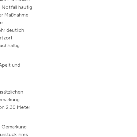
 Notfall häufig
 der Maßnahme
ie
ehr deutlich
atzort
achhaltig
Apelt und
usätzlichen
Gemarkung
on 2,30 Meter
er Gemarkung
lurstück ihres