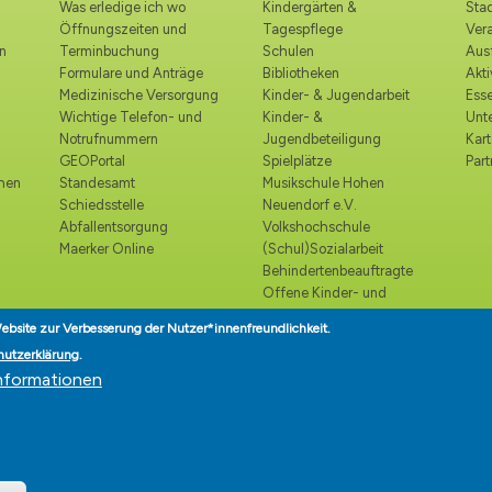
Was erledige ich wo
Kindergärten &
Stad
Öffnungszeiten und
Tagespflege
Ver
n
Terminbuchung
Schulen
Ausf
Formulare und Anträge
Bibliotheken
Akt
Medizinische Versorgung
Kinder- & Jugendarbeit
Esse
Wichtige Telefon- und
Kinder- &
Unt
Notrufnummern
Jugendbeteiligung
Kart
GEOPortal
Spielplätze
Part
ohen
Standesamt
Musikschule Hohen
Schiedsstelle
Neuendorf e.V.
Abfallentsorgung
Volkshochschule
Maerker Online
(Schul)Sozialarbeit
Behindertenbeauftragte
Offene Kinder- und
Jugendtreffs
ebsite zur Verbesserung der Nutzer*innenfreundlichkeit.
Seniorenbeirat
hutzerklärung
.
Seniorenlotse
nformationen
Teilhabe