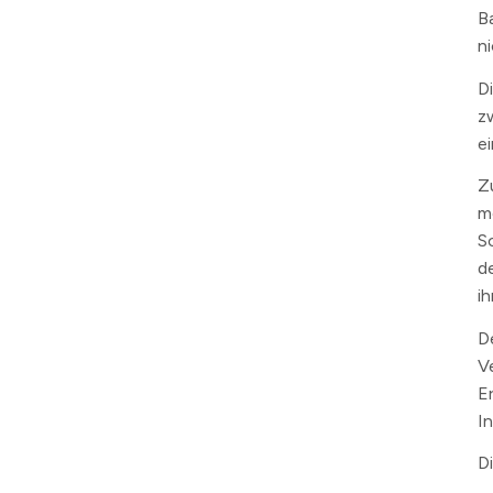
B
n
D
z
e
Z
m
S
d
i
D
V
E
I
D