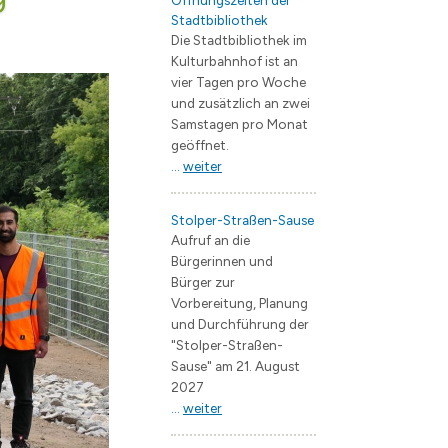
Öffnungszeiten der
Stadtbibliothek
ng
e Jugendarbeit / Streetwork
 & Trinken
EB Wohnungswirtschaft
Flächennutzungsplan
Bauvorhaben
Die Stadtbibliothek im
künfte
Straßenbau
Landschaftsplan
Kulturbahnhof ist an
vier Tagen pro Woche
V.
 / Geoportal
Starkregengefährdungskarte
Verkehrsentwicklungspla
und zusätzlich an zwei
erstädte
Bergerac
Branchenverzeichnis
Lärmaktionsplan
Samstagen pro Monat
geöffnet.
Fürstenau
Wirtschaftsförderung
Entwicklungskonzepte
...
weiter
Janów Podlaski
Zentrumsentwicklung
s
rwerk Hohen Neuendorf
Müllheim im Markgräflerland
Interkommunales Verkeh
Stolper-Straßen-Sause
Aufruf an die
 Borgsdorf
Kommunale Wärmeplanu
Bürgerinnen und
Bürger zur
dclub Bergfelde
Forschungsprojekt KWP 
Vorbereitung, Planung
Quartierskonzept Borgs
und Durchführung der
"Stolper-Straßen-
Sause" am 21. August
schaft
2027
...
weiter