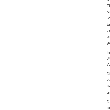
E
n
w
E
v
e
g
I
S
W
D
W
B
u
D
B