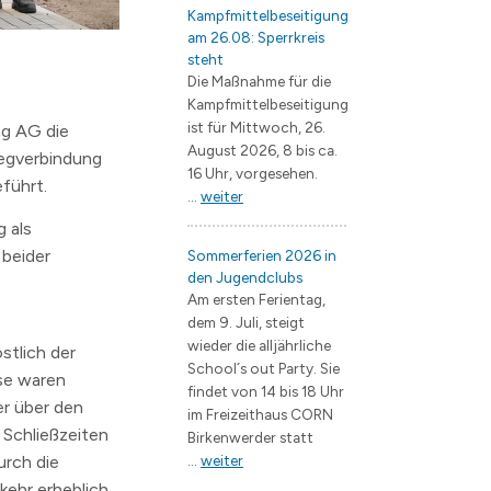
Kampfmittelbeseitigung
am 26.08: Sperrkreis
steht
Die Maßnahme für die
Kampfmittelbeseitigung
ist für Mittwoch, 26.
ag AG die
August 2026, 8 bis ca.
egverbindung
16 Uhr, vorgesehen.
führt.
...
weiter
 als
 beider
Sommerferien 2026 in
den Jugendclubs
Am ersten Ferientag,
dem 9. Juli, steigt
wieder die alljährliche
stlich der
School´s out Party. Sie
ese waren
findet von 14 bis 18 Uhr
r über den
im Freizeithaus CORN
 Schließzeiten
Birkenwerder statt
urch die
...
weiter
ehr erheblich.