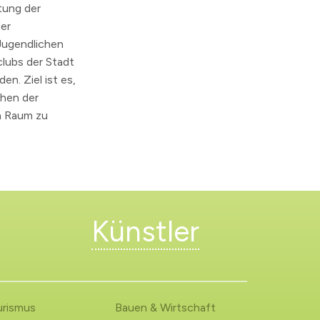
tung der
er
Jugendlichen
lubs der Stadt
n. Ziel ist es,
chen der
n Raum zu
Künstler
urismus
Bauen & Wirtschaft