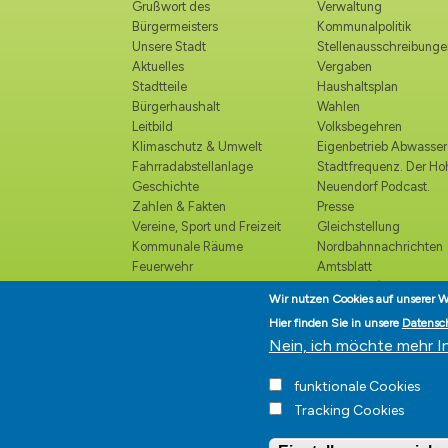
Grußwort des
Verwaltung
Bürgermeisters
Kommunalpolitik
Unsere Stadt
Stellenausschreibunge
Aktuelles
Vergaben
Stadtteile
Haushaltsplan
Bürgerhaushalt
Wahlen
Leitbild
Volksbegehren
Klimaschutz & Umwelt
Eigenbetrieb Abwasser
Fahrradabstellanlage
Stadtfrequenz. Der H
Geschichte
Neuendorf Podcast.
Zahlen & Fakten
Presse
Vereine, Sport und Freizeit
Gleichstellung
Kommunale Räume
Nordbahnnachrichten
Feuerwehr
Amtsblatt
Polizei
Ortsrecht /
Wir nutzen Cookies auf unserer W
Katastrophenschutz
Bekanntmachungen
Hier finden Sie in unsere
Datensc
Kirchen und religiöse
Ehrenbürger
Nein, ich möchte mehr I
Einrichtungen
Veranstaltungskalender
funktionale Cookies
Kultur
Tracking Cookies