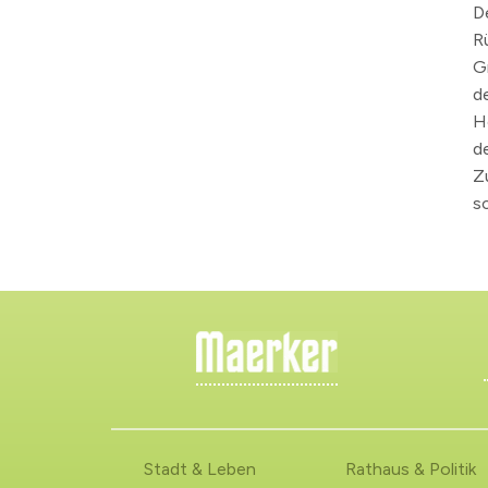
D
R
G
d
H
d
Z
s
Stadt & Leben
Rathaus & Politik