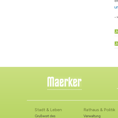
B
un
-
Stadt & Leben
Rathaus & Politik
Grußwort des
Verwaltung