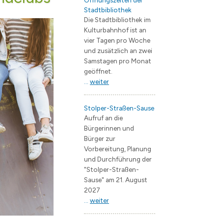
Öffnungszeiten der
Stadtbibliothek
ng
e Jugendarbeit / Streetwork
 & Trinken
EB Wohnungswirtschaft
Flächennutzungsplan
Bauvorhaben
Die Stadtbibliothek im
künfte
Straßenbau
Landschaftsplan
Kulturbahnhof ist an
vier Tagen pro Woche
V.
 / Geoportal
Starkregengefährdungskarte
Verkehrsentwicklungspla
und zusätzlich an zwei
erstädte
Bergerac
Branchenverzeichnis
Lärmaktionsplan
Samstagen pro Monat
geöffnet.
Fürstenau
Wirtschaftsförderung
Entwicklungskonzepte
...
weiter
Janów Podlaski
Zentrumsentwicklung
s
rwerk Hohen Neuendorf
Müllheim im Markgräflerland
Interkommunales Verkeh
Stolper-Straßen-Sause
Aufruf an die
 Borgsdorf
Kommunale Wärmeplanu
Bürgerinnen und
Bürger zur
dclub Bergfelde
Forschungsprojekt KWP 
Vorbereitung, Planung
Quartierskonzept Borgs
und Durchführung der
"Stolper-Straßen-
Sause" am 21. August
schaft
2027
...
weiter