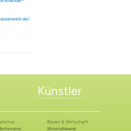
ilfe/kinder-
asserwerk.de/
Künstler
urismus
Bauen & Wirtschaft
tinformation
Wirtschaftsbeirat