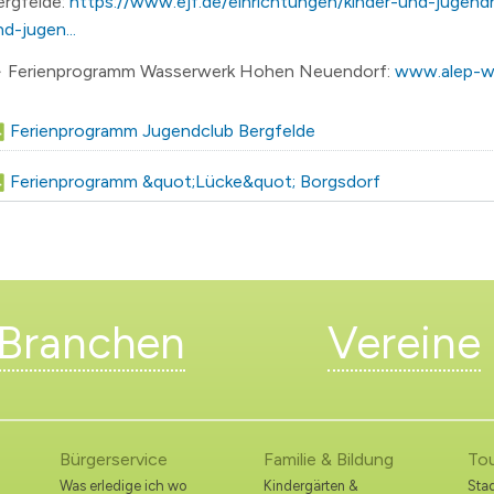
ergfelde:
https://www.ejf.de/einrichtungen/kinder-und-jugendh
d-jugen...
> Ferienprogramm Wasserwerk Hohen Neuendorf:
www.alep-w
Ferienprogramm Jugendclub Bergfelde
Ferienprogramm &quot;Lücke&quot; Borgsdorf
Branchen
Vereine
Bürgerservice
Familie & Bildung
To
Was erledige ich wo
Kindergärten &
Stad