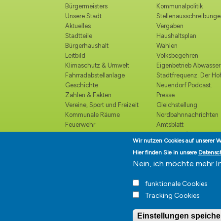
Bürgermeisters
Kommunalpolitik
Unsere Stadt
Stellenausschreibunge
Aktuelles
Vergaben
Stadtteile
Haushaltsplan
Bürgerhaushalt
Wahlen
Leitbild
Volksbegehren
Klimaschutz & Umwelt
Eigenbetrieb Abwasser
Fahrradabstellanlage
Stadtfrequenz. Der H
Geschichte
Neuendorf Podcast.
Zahlen & Fakten
Presse
Vereine, Sport und Freizeit
Gleichstellung
Kommunale Räume
Nordbahnnachrichten
Feuerwehr
Amtsblatt
Polizei
Ortsrecht /
Wir nutzen Cookies auf unserer W
Katastrophenschutz
Bekanntmachungen
Hier finden Sie in unsere
Datensc
Kirchen und religiöse
Ehrenbürger
Nein, ich möchte mehr I
Einrichtungen
Veranstaltungskalender
funktionale Cookies
Kultur
Tracking Cookies
Einstellungen speiche
Stadt Hohen Neuendorf • Or