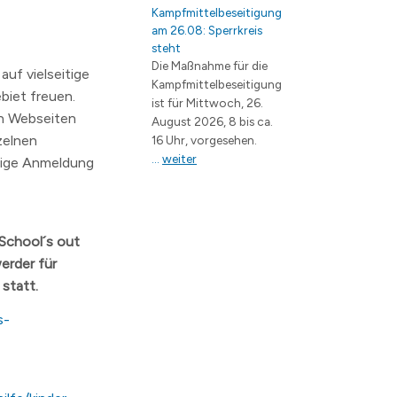
Kampfmittelbeseitigung
am 26.08: Sperrkreis
steht
Die Maßnahme für die
uf vielseitige
Kampfmittelbeseitigung
biet freuen.
ist für Mittwoch, 26.
n Webseiten
August 2026, 8 bis ca.
zelnen
16 Uhr, vorgesehen.
...
weiter
itige Anmeldung
e School´s out
erder für
statt.
s-