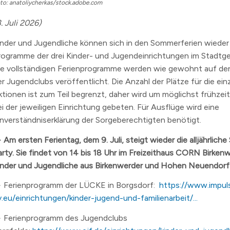
to: anatoliycherkas/stock.adobe.com
n
. Juli 2026)
erzeichnis
inder und Jugendliche können sich in den Sommerferien wieder a
levard
rogramme der drei Kinder- und Jugendeinrichtungen im Stadtge
ie vollständigen Ferienprogramme werden wie gewohnt auf de
er Jugendclubs veröffentlicht. Die Anzahl der Plätze für die ein
ktionen ist zum Teil begrenzt, daher wird um möglichst frühze
ei der jeweiligen Einrichtung gebeten. Für Ausflüge wird eine
inverständniserklärung der Sorgeberechtigten benötigt.
 Am ersten Ferientag, dem 9. Juli, steigt wieder die alljährlich
arty. Sie findet von 14 bis 18 Uhr im Freizeithaus CORN Birkenw
inder und Jugendliche aus Birkenwerder und Hohen Neuendorf 
> Ferienprogramm der LÜCKE in Borgsdorf:
https://www.impul
v.eu/einrichtungen/kinder-jugend-und-familienarbeit/...
> Ferienprogramm des Jugendclubs