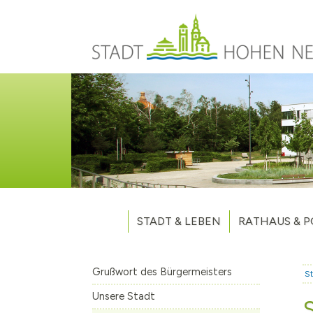
Direkt zum Inhalt
STADT & LEBEN
RATHAUS & P
Grußwort des Bürgermeisters
Verwaltung
Unsere Stadt
Kommunalpoliti
Grußwort des Bürgermeisters
St
Aktuelles
Stellenausschr
Weitere Nachri
Unsere Stadt
Stadtteile
Vergaben
Hohen Neuendo