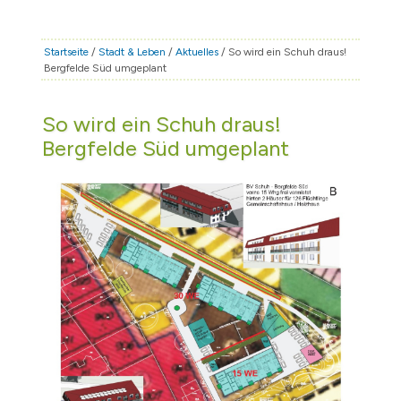
STADT & LEBEN
RATHAUS & POLITIK
Startseite
/
Stadt & Leben
/
Aktuelles
/ So wird ein Schuh draus!
Bergfelde Süd umgeplant
BÜRGERSERVICE
FAMILIE & BILDUNG
So wird ein Schuh draus!
TOURISMUS
Bergfelde Süd umgeplant
BAUEN & WIRTSCHAFT