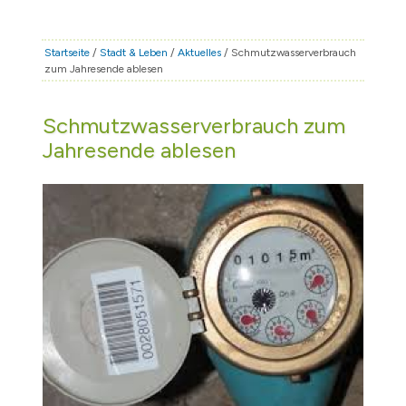
STADT & LEBEN
RATHAUS & POLITIK
Startseite
/
Stadt & Leben
/
Aktuelles
/ Schmutzwasserverbrauch
zum Jahresende ablesen
BÜRGERSERVICE
FAMILIE & BILDUNG
Schmutzwasserverbrauch zum
TOURISMUS
Jahresende ablesen
BAUEN & WIRTSCHAFT